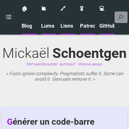
🏠
🐌
🔗
🎖️
💻
Menu
Blog
Luma
Liens
Patreon
GitHub
Mickaël
Schoentgen
Software Developer · Autodidact · Working abroad
Fools ignore complexity. Pragmatists suffer it. Some can
avoid it. Geniuses remove it.
Générer un code-barre