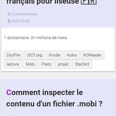
français pour liseuse 🇫🇷
☕
2 commentaires
⌚
2025-03-23
1 dictionnaire. 2+ millions de mots.
DictFile
DICT.org
Kindle
Kobo
KOReader
lecture
Mobi
Plato
projet
StarDict
Comment inspecter le
contenu d'un fichier .mobi ?