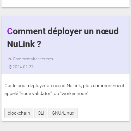
Comment déployer un nœud
NuLink ?
☕
Commentaires fermés
⌚
2024-01-27
Guide pour déployer un nœud NuLink, plus communément
appelé "node validator", ou "worker node".
blockchain
CLI
GNU/Linux