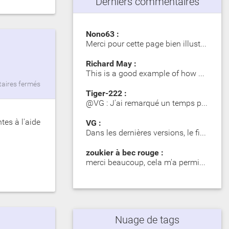
Derniers commentaires
Nono63 :
Merci pour cette page bien illustrée. Les Girelle Paon obs…
Richard May :
This is a good example of how SIP significantly impacts dy…
ires fermés
Tiger-222 :
@VG : J'ai remarqué un temps plus long lors du premier mot…
tes à l'aide
VG :
Dans les dernières versions, le fichier zip contient des d…
zoukier à bec rouge :
merci beaucoup, cela m'a permis d'identifier des poisson o…
Nuage de tags