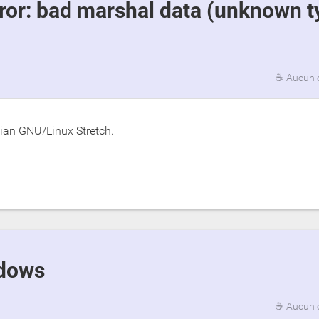
☕
Aucun 
bian GNU/Linux Stretch.
ndows
☕
Aucun 