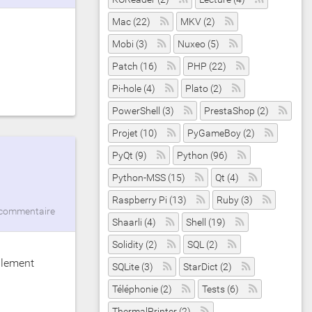
Mac (22)
MKV (2)
Mobi (3)
Nuxeo (5)
Patch (16)
PHP (22)
Pi-hole (4)
Plato (2)
PowerShell (3)
PrestaShop (2)
Projet (10)
PyGameBoy (2)
PyQt (9)
Python (96)
Python-MSS (15)
Qt (4)
Raspberry Pi (13)
Ruby (3)
commentaire
Shaarli (4)
Shell (19)
Solidity (2)
SQL (2)
galement
SQLite (3)
StarDict (2)
Téléphonie (2)
Tests (6)
ThermalPrinter (2)