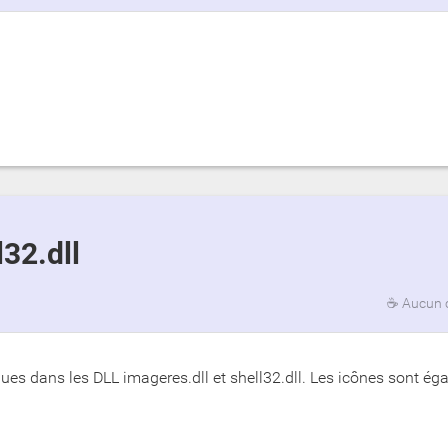
l32.dll
☕
Aucun 
nues dans les DLL imageres.dll et shell32.dll. Les icônes sont é