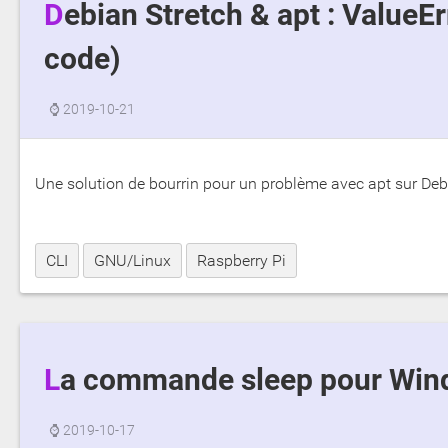
Debian Stretch & apt : ValueError: bad marshal data (unknown type
code)
⌚
2019-10-21
Une solution de bourrin pour un problème avec apt sur De
CLI
GNU/Linux
Raspberry Pi
La commande sleep pour Wi
⌚
2019-10-17