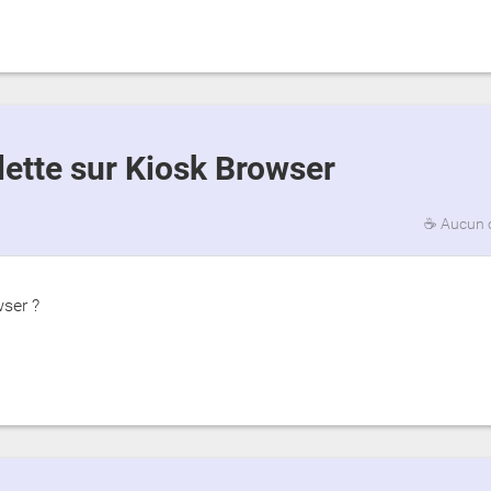
blette sur Kiosk Browser
☕
Aucun 
ser ?