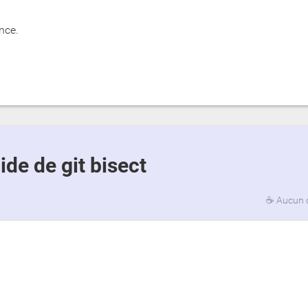
nce.
aide de git bisect
☕
Aucun 