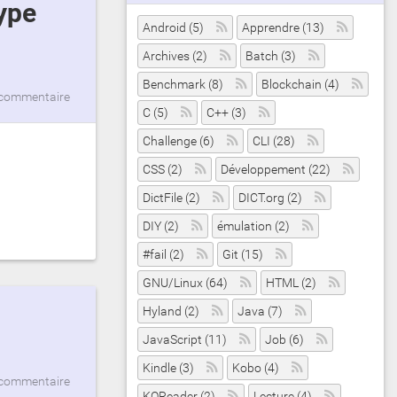
Android (5)
Apprendre (13)
Archives (2)
Batch (3)
Benchmark (8)
Blockchain (4)
commentaire
C (5)
C++ (3)
Challenge (6)
CLI (28)
CSS (2)
Développement (22)
DictFile (2)
DICT.org (2)
DIY (2)
émulation (2)
#fail (2)
Git (15)
GNU/Linux (64)
HTML (2)
Hyland (2)
Java (7)
JavaScript (11)
Job (6)
Kindle (3)
Kobo (4)
commentaire
KOReader (2)
Lecture (4)