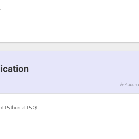
.
lication
☕
Aucun 
ant Python et PyQt.