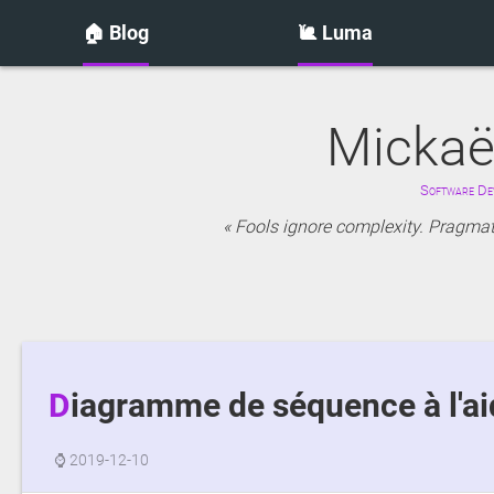
🏠 Blog
🐌 Luma
Mickaë
Software Dev
Fools ignore complexity. Pragmati
Diagramme de séquence à l'a
⌚
2019-12-10