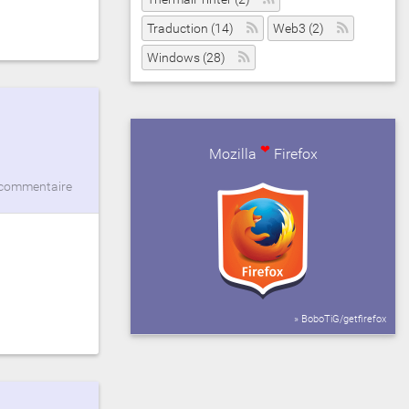
Traduction (14)
Web3 (2)
Windows (28)
❤
Mozilla
Firefox
commentaire
» BoboTiG/getfirefox