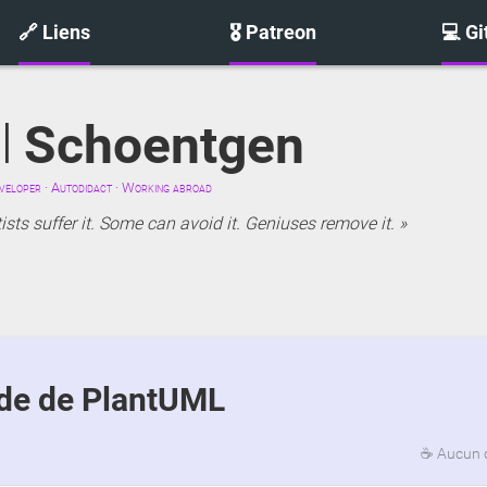
🔗 Liens
🎖️ Patreon
💻 G
l
Schoentgen
eloper · Autodidact · Working abroad
sts suffer it. Some can avoid it. Geniuses remove it.
ide de PlantUML
☕
Aucun 