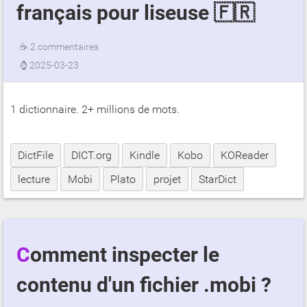
français pour liseuse 🇫🇷
☕
2 commentaires
⌚
2025-03-23
1 dictionnaire. 2+ millions de mots.
DictFile
DICT.org
Kindle
Kobo
KOReader
lecture
Mobi
Plato
projet
StarDict
Comment inspecter le
contenu d'un fichier .mobi ?