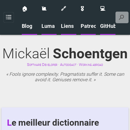
🏠
🐌
🔗
🎖️
💻
Menu
Blog
Luma
Liens
Patreon
GitHub
Mickaël
Schoentgen
Software Developer · Autodidact · Working abroad
Fools ignore complexity. Pragmatists suffer it. Some can
avoid it. Geniuses remove it.
Le meilleur dictionnaire