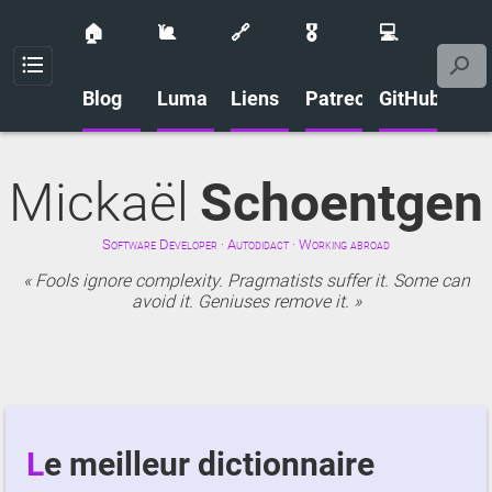
🏠
🐌
🔗
🎖️
💻
Menu
Blog
Luma
Liens
Patreon
GitHub
Mickaël
Schoentgen
Software Developer · Autodidact · Working abroad
Fools ignore complexity. Pragmatists suffer it. Some can
avoid it. Geniuses remove it.
Le meilleur dictionnaire