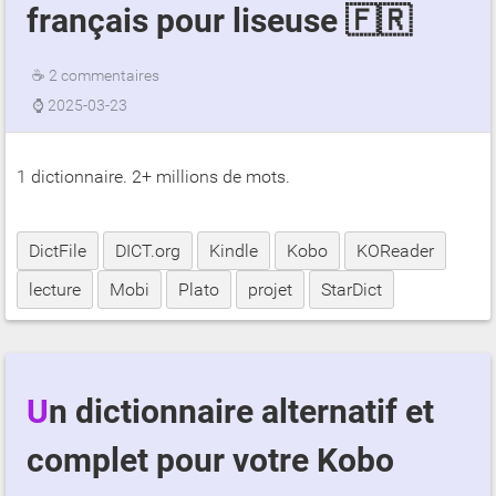
français pour liseuse 🇫🇷
☕
2 commentaires
⌚
2025-03-23
1 dictionnaire. 2+ millions de mots.
DictFile
DICT.org
Kindle
Kobo
KOReader
lecture
Mobi
Plato
projet
StarDict
Un dictionnaire alternatif et
complet pour votre Kobo