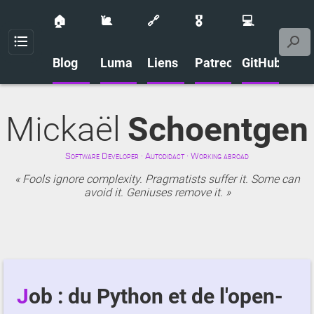
🏠
🐌
🔗
🎖️
💻
Menu
Blog
Luma
Liens
Patreon
GitHub
Mickaël
Schoentgen
Software Developer · Autodidact · Working abroad
Fools ignore complexity. Pragmatists suffer it. Some can
avoid it. Geniuses remove it.
Job : du Python et de l'open-