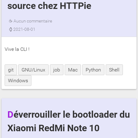
source chez HTTPie
☕
Aucun commentaire
⌚
2021-08-01
Vive la CLI !
git
GNU/Linux
job
Mac
Python
Shell
Windows
Déverrouiller le bootloader du
Xiaomi RedMi Note 10