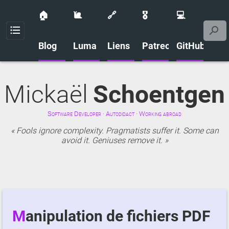
🏠
🐌
🔗
🎖️
💻
Menu
Blog
Luma
Liens
Patreon
GitHub
Mickaël
Schoentgen
Software Developer · Autodidact · Working abroad
Fools ignore complexity. Pragmatists suffer it. Some can
avoid it. Geniuses remove it.
Manipulation de fichiers PDF