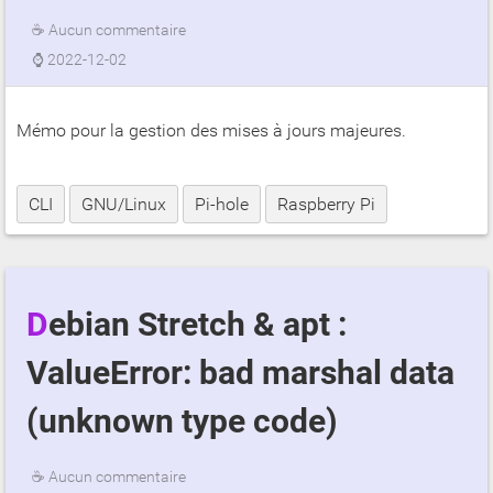
☕
Aucun commentaire
⌚
2022-12-02
Mémo pour la gestion des mises à jours majeures.
CLI
GNU/Linux
Pi-hole
Raspberry Pi
Debian Stretch & apt :
ValueError: bad marshal data
(unknown type code)
☕
Aucun commentaire