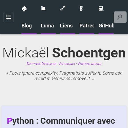
🏠
🐌
🔗
🎖️
💻
Menu
Blog
Luma
Liens
Patreon
GitHub
Mickaël
Schoentgen
Software Developer · Autodidact · Working abroad
Fools ignore complexity. Pragmatists suffer it. Some can
avoid it. Geniuses remove it.
Python : Communiquer avec