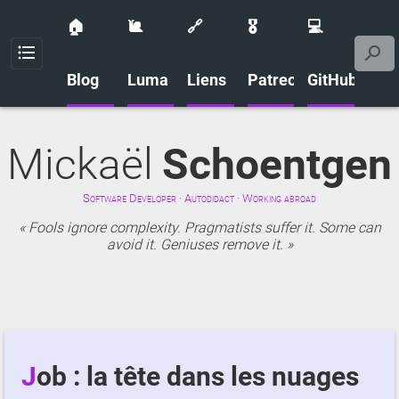
🏠
🐌
🔗
🎖️
💻
Menu
Blog
Luma
Liens
Patreon
GitHub
Mickaël
Schoentgen
Software Developer · Autodidact · Working abroad
Fools ignore complexity. Pragmatists suffer it. Some can
avoid it. Geniuses remove it.
Job : la tête dans les nuages