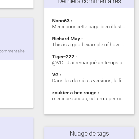
Derniers commentaires
Nono63 :
Merci pour cette page bien illustrée. Les Girelle Paon obs…
Richard May :
This is a good example of how SIP significantly impacts dy…
commentaire
Tiger-222 :
@VG : J'ai remarqué un temps plus long lors du premier mot…
VG :
Dans les dernières versions, le fichier zip contient des d…
zoukier à bec rouge :
merci beaucoup, cela m'a permis d'identifier des poisson o…
Nuage de tags