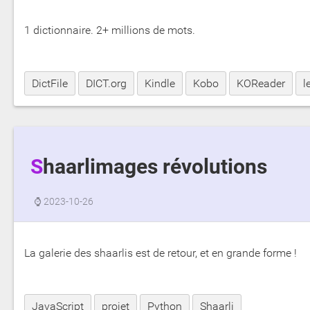
1 dictionnaire. 2+ millions de mots.
DictFile
DICT.org
Kindle
Kobo
KOReader
l
Shaarlimages révolutions
⌚
2023-10-26
La galerie des shaarlis est de retour, et en grande forme !
JavaScript
projet
Python
Shaarli