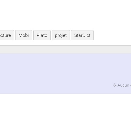
ecture
Mobi
Plato
projet
StarDict
☕
Aucun 