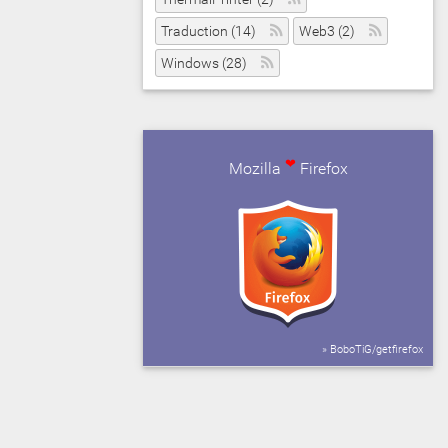
Traduction (14)
Web3 (2)
Windows (28)
❤
Mozilla
Firefox
» BoboTiG/getfirefox