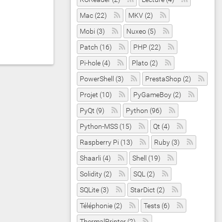
Mac (22)
MKV (2)
Mobi (3)
Nuxeo (5)
Patch (16)
PHP (22)
Pi-hole (4)
Plato (2)
PowerShell (3)
PrestaShop (2)
Projet (10)
PyGameBoy (2)
PyQt (9)
Python (96)
Python-MSS (15)
Qt (4)
Raspberry Pi (13)
Ruby (3)
Shaarli (4)
Shell (19)
Solidity (2)
SQL (2)
SQLite (3)
StarDict (2)
Téléphonie (2)
Tests (6)
ThermalPrinter (2)