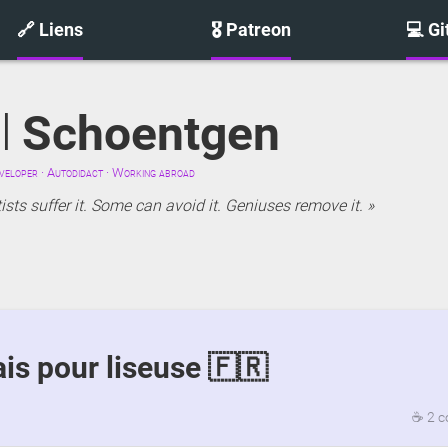
🔗 Liens
🎖️ Patreon
💻 G
l
Schoentgen
eloper · Autodidact · Working abroad
sts suffer it. Some can avoid it. Geniuses remove it.
ais pour liseuse 🇫🇷
☕
2 