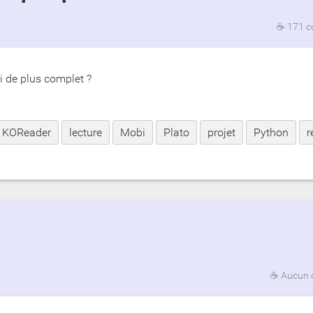
☕
171 c
i de plus complet ?
KOReader
lecture
Mobi
Plato
projet
Python
r
☕
Aucun 