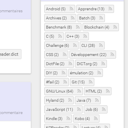
Android (5)
Apprendre (13)
ommentaires
Archives (2)
Batch (3)
Benchmark (8)
Blockchain (4)
C (5)
C++ (3)
Challenge (6)
CLI (28)
eader.dict
CSS (2)
Développement (22)
DictFile (2)
DICT.org (2)
DIY (2)
émulation (2)
#fail (2)
Git (15)
GNU/Linux (64)
HTML (2)
Hyland (2)
Java (7)
JavaScript (11)
Job (6)
commentaire
Kindle (3)
Kobo (4)
KOReader (2)
Lecture (4)