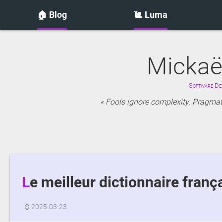
🏠 Blog
🐌 Luma
Mickaë
Software Dev
Fools ignore complexity. Pragmati
Le meilleur dictionnaire franç
⌚
2025-03-23