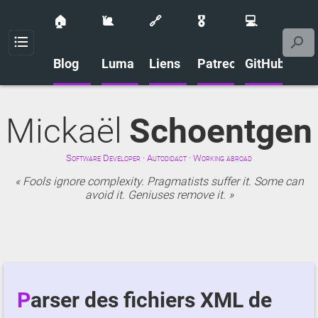
🏠
🐌
🔗
🎖️
💻
Menu
Blog
Luma
Liens
Patreon
GitHub
Mickaël
Schoentgen
Software Developer · Autodidact · Working abroad
Fools ignore complexity. Pragmatists suffer it. Some can
avoid it. Geniuses remove it.
Parser des fichiers XML de