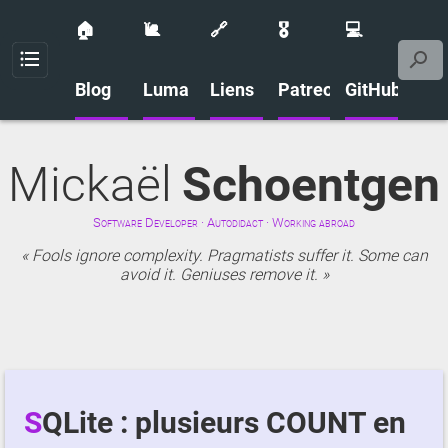
🏠
🐌
🔗
🎖️
💻
Menu
Blog
Luma
Liens
Patreon
GitHub
Mickaël
Schoentgen
Software Developer · Autodidact · Working abroad
Fools ignore complexity. Pragmatists suffer it. Some can
avoid it. Geniuses remove it.
SQLite : plusieurs COUNT en