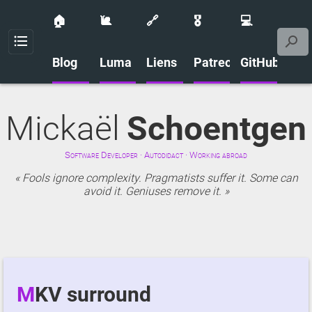
🏠
🐌
🔗
🎖️
💻
Menu
Blog
Luma
Liens
Patreon
GitHub
Mickaël
Schoentgen
Software Developer · Autodidact · Working abroad
Fools ignore complexity. Pragmatists suffer it. Some can
avoid it. Geniuses remove it.
MKV surround