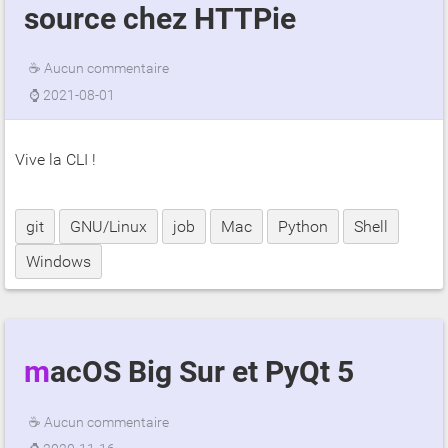
source chez HTTPie
☕
Aucun commentaire
⌚
2021-08-01
Vive la CLI !
git
GNU/Linux
job
Mac
Python
Shell
Windows
macOS Big Sur et PyQt 5
☕
Aucun commentaire