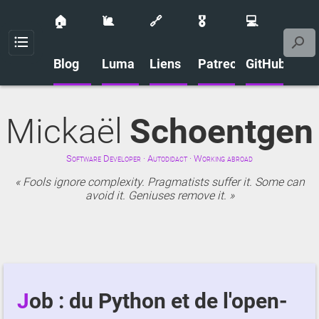
🏠
🐌
🔗
🎖️
💻
Menu
Blog
Luma
Liens
Patreon
GitHub
Mickaël
Schoentgen
Software Developer · Autodidact · Working abroad
Fools ignore complexity. Pragmatists suffer it. Some can
avoid it. Geniuses remove it.
Job : du Python et de l'open-