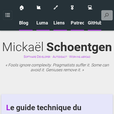
🏠
🐌
🔗
🎖️
💻
Menu
Blog
Luma
Liens
Patreon
GitHub
Mickaël
Schoentgen
Software Developer · Autodidact · Working abroad
Fools ignore complexity. Pragmatists suffer it. Some can
avoid it. Geniuses remove it.
Le guide technique du