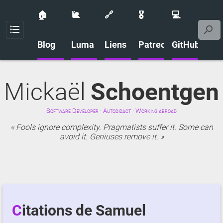
🏠
🐌
🔗
🎖️
💻
Menu
Blog
Luma
Liens
Patreon
GitHub
Mickaël
Schoentgen
Software Developer · Autodidact · Working abroad
Fools ignore complexity. Pragmatists suffer it. Some can
avoid it. Geniuses remove it.
Citations de Samuel