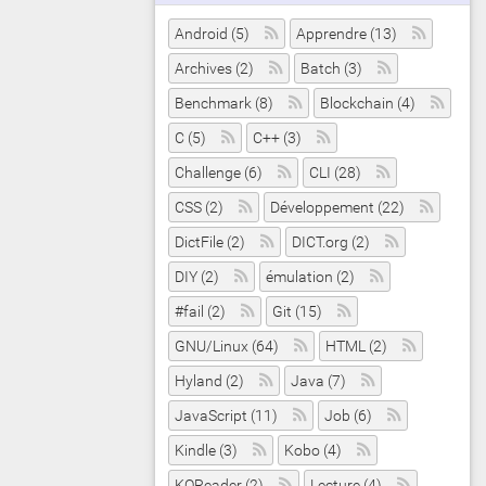
Android (5)
Apprendre (13)
Archives (2)
Batch (3)
Benchmark (8)
Blockchain (4)
C (5)
C++ (3)
Challenge (6)
CLI (28)
CSS (2)
Développement (22)
DictFile (2)
DICT.org (2)
DIY (2)
émulation (2)
#fail (2)
Git (15)
GNU/Linux (64)
HTML (2)
Hyland (2)
Java (7)
JavaScript (11)
Job (6)
Kindle (3)
Kobo (4)
KOReader (2)
Lecture (4)