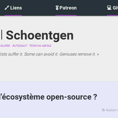
🔗 Liens
🎖️ Patreon
💻 G
l
Schoentgen
eloper · Autodidact · Working abroad
sts suffer it. Some can avoid it. Geniuses remove it.
l'écosystème open-source ?
☕
Aucun 