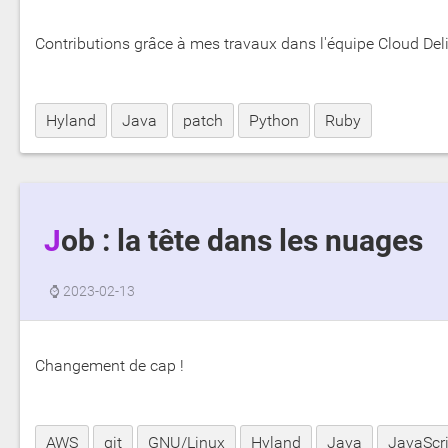
Contributions grâce à mes travaux dans l'équipe Cloud Deli
Hyland
Java
patch
Python
Ruby
Job : la tête dans les nuages
⌚
2023-02-13
Changement de cap !
AWS
git
GNU/Linux
Hyland
Java
JavaScri