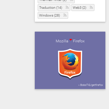
Traduction (14)
Web3 (2)
Windows (28)
❤
Mozilla
Firefox
» BoboTiG/getfirefox