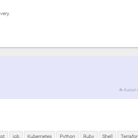
very.
☕
Aucun 
pt
job
Kubernetes
Python
Ruby
Shell
Terrafo