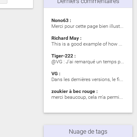
Derniers commentaires
Nono63 :
Merci pour cette page bien illustrée. Les Girelle Paon obs…
Richard May :
This is a good example of how SIP significantly impacts dy…
Tiger-222 :
@VG : J'ai remarqué un temps plus long lors du premier mot…
VG :
Dans les dernières versions, le fichier zip contient des d…
zoukier à bec rouge :
merci beaucoup, cela m'a permis d'identifier des poisson o…
Nuage de tags