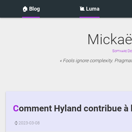
🏠 Blog
🐌 Luma
Mickaë
Software Dev
Fools ignore complexity. Pragmati
Comment Hyland contribue à 
⌚
2023-03-08