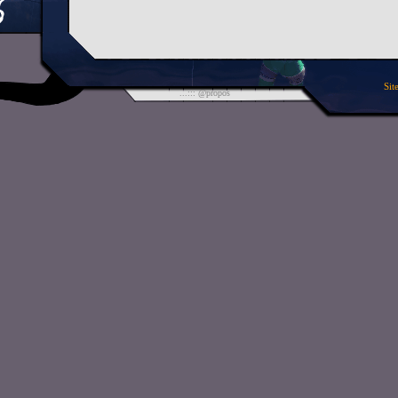
Sit
...::: @propos