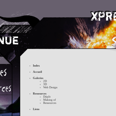
Index
Accueil
Galeries
2D
3D
Web Design
Ressources
Dépôt
Making of
Ressources
Liens