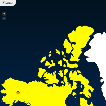
France
+
−