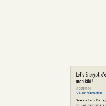
Let's Encrypt, c'
mon kiki !
⌚
2015-11-04
☕
Aucun commentaire
Grâce à Let's Encry
pouvez désormais s