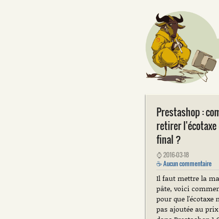
Prestashop : c
retirer l'écotaxe
final ?
⌚
2016-03-18
☕
Aucun commentaire
Il faut mettre la ma
pâte, voici commen
pour que l'écotaxe n
pas ajoutée au prix