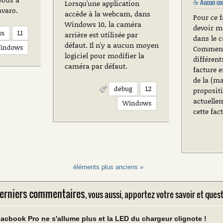
☕
Aucun co
Lorsqu'une application
avaro.
accède à la webcam, dans
Pour ce f
Windows 10, la caméra
devoir m
ux
L1
arrière est utilisée par
dans le 
défaut. Il n'y a aucun moyen
indows
Commenc
logiciel pour modifier la
différents
caméra par défaut.
facture e
de la (m
debug
L2
proposit
actuelle
Windows
cette fac
éléments plus anciens »
rniers commentaires
, vous aussi, apportez votre savoir et ques
cbook Pro ne s'allume plus et la LED du chargeur clignote !