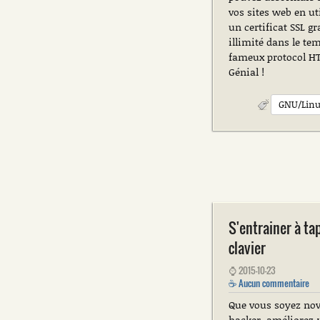
vos sites web en ut
un certificat SSL gr
illimité dans le tem
fameux protocol H
Génial !
GNU/Lin
S'entrainer à ta
clavier
⌚
2015-10-23
☕
Aucun commentaire
Que vous soyez nov
hacker, améliorez-