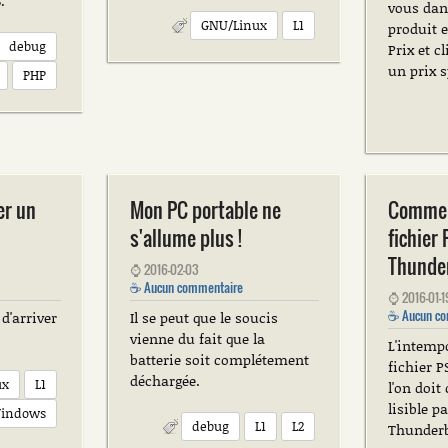
.
vous dan
GNU/Linux
L1
produit e
debug
Prix et c
un prix s
PHP
r un
Mon PC portable ne
Commen
s'allume plus !
fichier
Thunder
⌚
2016-02-03
☕
Aucun commentaire
⌚
2016-01-1
☕
Aucun co
d'arriver
Il se peut que le soucis
vienne du fait que la
L'intemp
batterie soit complétement
fichier P
déchargée.
ux
L1
l'on doit
lisible p
indows
debug
L1
L2
Thunderb