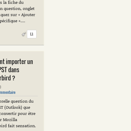
s la fiche du
n question, onglet
liquez sur « Ajouter
pécifique ».…
L1
t importer un
 PST dans
bird ?
9
mmentaire
orelle question du
ST (Outlook) que
 convertir pour être
ar Mozilla
ird fait sensation.