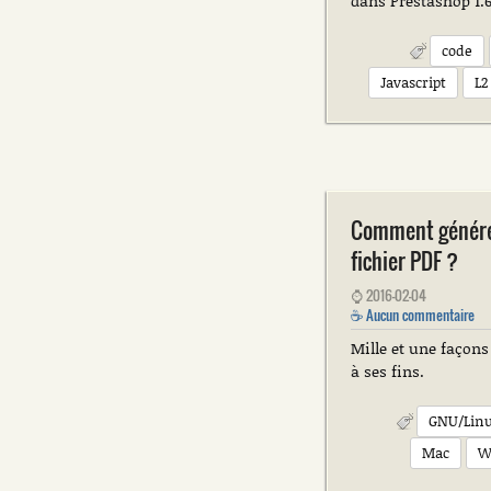
dans Prestashop 1.6
code
Javascript
L2
Comment génére
fichier PDF ?
⌚
2016-02-04
☕
Aucun commentaire
Mille et une façons 
à ses fins.
GNU/Lin
Mac
W