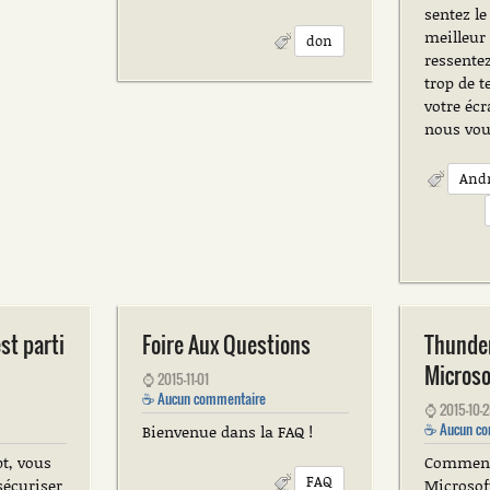
sentez le
meilleur 
don
ressente
trop de 
votre écr
nous vou
And
est parti
Foire Aux Questions
Thunder
Microso
⌚
2015-11-01
☕
Aucun commentaire
⌚
2015-10-
☕
Aucun co
Bienvenue dans la FAQ !
pt, vous
Comment
FAQ
écuriser
Microsof