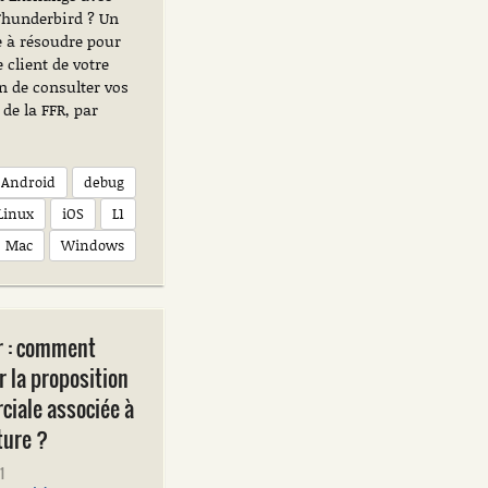
Thunderbird ? Un
 à résoudre pour
e client de votre
n de consulter vos
 de la FFR, par
Android
debug
Linux
iOS
L1
Mac
Windows
r : comment
r la proposition
iale associée à
ture ?
1