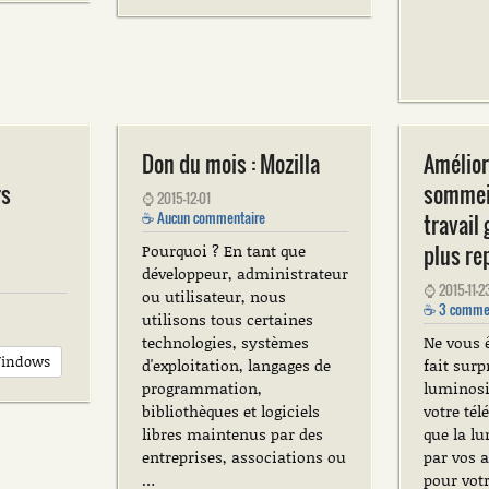
Don du mois : Mozilla
Amélior
rs
sommeil
⌚
2015-12-01
☕
Aucun commentaire
travail
plus re
Pourquoi ? En tant que
développeur, administrateur
⌚
2015-11-2
ou utilisateur, nous
☕
3 commen
utilisons tous certaines
technologies, systèmes
Ne vous 
indows
d'exploitation, langages de
fait surp
programmation,
luminosit
bibliothèques et logiciels
votre té
libres maintenus par des
que la l
entreprises, associations ou
par vos a
…
pour votr