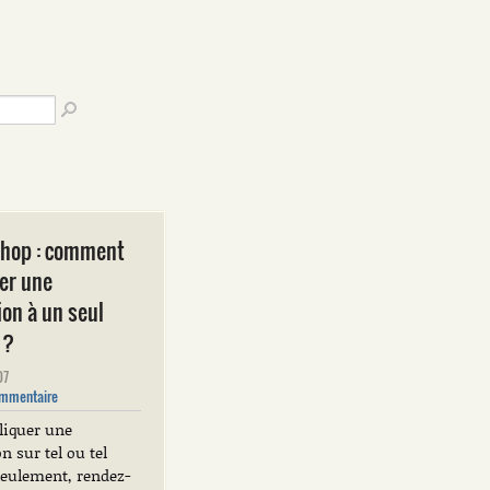
shop : comment
er une
on à un seul
 ?
07
mmentaire
liquer une
 sur tel ou tel
seulement, rendez-