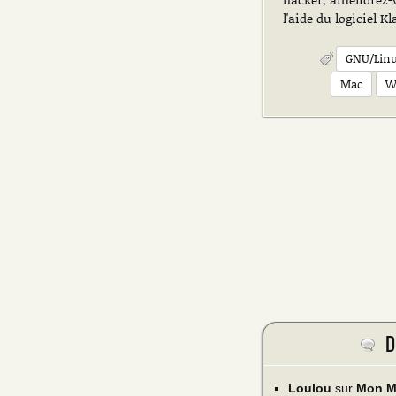
l'aide du logiciel Kl
GNU/Lin
Mac
W
De
Loulou
sur
Mon Ma