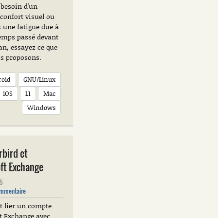
 besoin d'un
confort visuel ou
z une fatigue due à
temps passé devant
an, essayez ce que
s proposons.
roid
GNU/Linux
iOS
L1
Mac
Windows
bird et
ft Exchange
25
mmentaire
 lier un compte
t Exchange avec