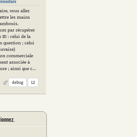
mmentaire
aire, vous allez
ettre les mains
cambouis.
ez par récupérer
 ID : celui de la
n question ; celui
auvaise)
ion commerciale
ment associée à
ture ; ainsi que c…
debug
L2
tionnez.