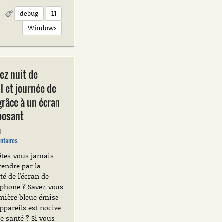
debug
L1
Windows
ez nuit de
 et journée de
 grâce à un écran
posant
3
taires
êtes-vous jamais
rendre par la
é de l'écran de
léphone ? Savez-vous
umière bleue émise
ppareils est nocive
e santé ? Si vous