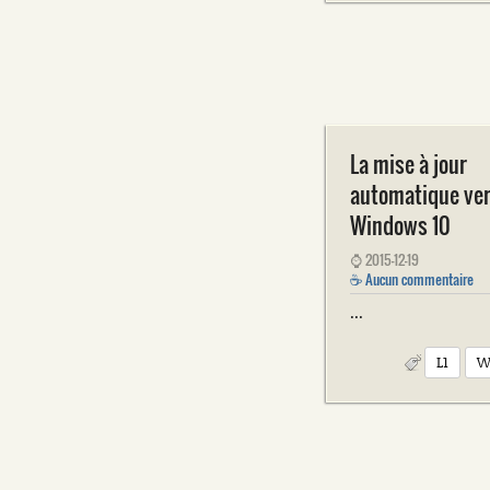
La mise à jour
automatique ve
Windows 10
⌚
2015-12-19
☕
Aucun commentaire
...
L1
W