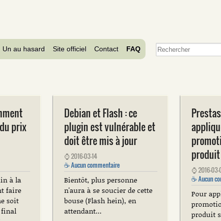
Un au hasard
Site officiel
Contact
FAQ
omment
Debian et Flash : ce
Presta
 du prix
plugin est vulnérable et
appliqu
doit être mis à jour
promoti
produit
⌚
2016-03-14
☕
Aucun commentaire
⌚
2016-03-
☕
Aucun co
in à la
Bientôt, plus personne
t faire
n'aura à se soucier de cette
Pour app
e soit
bouse (Flash hein), en
promotion
 final
attendant...
produit 