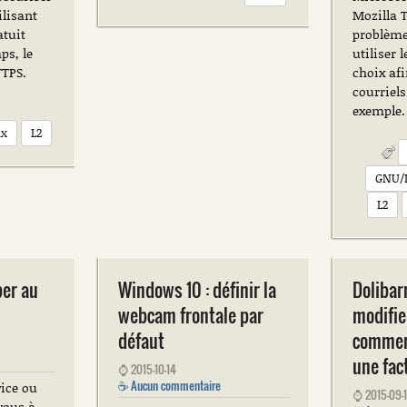
ilisant
Mozilla 
atuit
problème
ps, le
utiliser l
TTPS.
choix afi
courriels
exemple.
ux
L2
GNU/
L2
per au
Windows 10 : définir la
Dolibar
webcam frontale par
modifie
défaut
commerc
une fac
⌚
2015-10-14
☕
Aucun commentaire
ice ou
⌚
2015-09-1
vous à