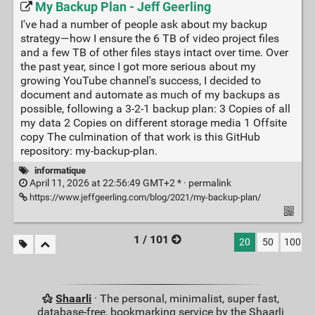
My Backup Plan - Jeff Geerling
I've had a number of people ask about my backup
strategy—how I ensure the 6 TB of video project files
and a few TB of other files stays intact over time. Over
the past year, since I got more serious about my
growing YouTube channel's success, I decided to
document and automate as much of my backups as
possible, following a 3-2-1 backup plan: 3 Copies of all
my data 2 Copies on different storage media 1 Offsite
copy The culmination of that work is this GitHub
repository: my-backup-plan.
informatique
April 11, 2026 at 22:56:49 GMT+2 * ·
permalink
https://www.jeffgeerling.com/blog/2021/my-backup-plan/
1 / 101
20
50
100
Shaarli
· The personal, minimalist, super fast,
database-free, bookmarking service by the Shaarli