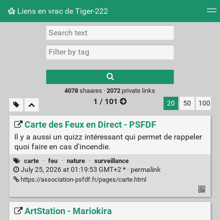
Liens en vrac de Tiger-222
Tag cloud
Picture wall
Daily
RSS Feed
Logi
Type 1 or more
characters for
results.
4078
shaares ·
2072
private links
1 / 101
20
50
100
Carte des Feux en Direct - PSFDF
Il y a aussi un quizz intéressant qui permet de rappeler
quoi faire en cas d'incendie.
carte
·
feu
·
nature
·
surveillance
July 25, 2026 at 01:19:53 GMT+2 * ·
permalink
https://association-psfdf.fr/pages/carte.html
ArtStation - Mariokira