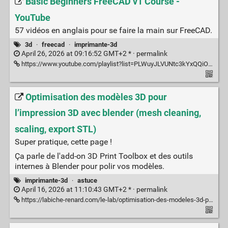
Basic Beginners FreeCAD v1 Course -
YouTube
57 vidéos en anglais pour se faire la main sur FreeCAD.
3d
·
freecad
·
imprimante-3d
April 26, 2026 at 09:16:52 GMT+2 * ·
permalink
https://www.youtube.com/playlist?list=PLWuyJLVUNtc3kYxQQiOriVJiTbQ0qNBXh
Optimisation des modèles 3D pour
l’impression 3D avec blender (mesh cleaning,
scaling, export STL)
Super pratique, cette page !
Ça parle de l'add-on 3D Print Toolbox et des outils
internes à Blender pour polir vos modèles.
imprimante-3d
·
astuce
April 16, 2026 at 11:10:43 GMT+2 * ·
permalink
https://labiche-renard.com/le-lab/optimisation-des-modeles-3d-pour-limpression-3d-avec-blender