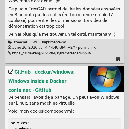
Wow mais c'est génial, ça !
Ce plugin FreeCAD permet de lire les données envoyées
en Bluetooth par les outils (en l'occurrence un pied à
coulisse) pour entrer les dimensions. La vidéo de
démonstration est trop cool !
Je n'ai plus qu'à me trouver un tel outil, maintenant :)
freecad
·
3d
·
imprimante-3d
June 26, 2026 at 14:44:40 GMT+2 * ·
permalink
https://0l.de/blog/2026/04/sylvac-freecad-input/
GitHub - dockur/windows:
Windows inside a Docker
container. · GitHub
Je pensais l'avoir déjà partagé. On peut avoir Windows
sur Linux, sans machine virtuelle.
Voici mon docker-compose.yml :
services:

  windows:
