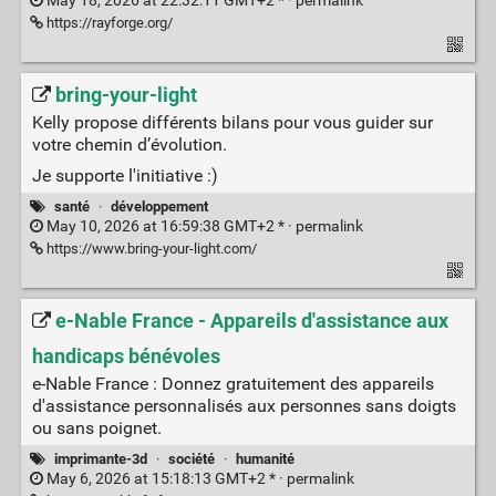
May 18, 2026 at 22:32:11 GMT+2 * ·
permalink
https://rayforge.org/
bring-your-light
Kelly propose différents bilans pour vous guider sur
votre chemin d’évolution.
Je supporte l'initiative :)
santé
·
développement
May 10, 2026 at 16:59:38 GMT+2 * ·
permalink
https://www.bring-your-light.com/
e-Nable France - Appareils d'assistance aux
handicaps bénévoles
e-Nable France : Donnez gratuitement des appareils
d'assistance personnalisés aux personnes sans doigts
ou sans poignet.
imprimante-3d
·
société
·
humanité
May 6, 2026 at 15:18:13 GMT+2 * ·
permalink