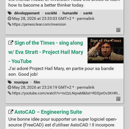
how to become a better thinker today.
développement
·
société
·
humanité
·
santé
May 28, 2026 at 23:33:03 GMT+2 * ·
permalink
https://jamesclear.com/inversion
Sign of the Times - sing along
w/ Eva Stratt - Project Hail Mary
- YouTube
J'ai adoré Project Hail Mary, en partie pour sa bande
son. Good job!
musique
·
film
May 28, 2026 at 23:24:19 GMT+2 * ·
permalink
https://youtube.com/watch?v=rsi2zLNqvaM&list=RDEjxrOv3KHRI&index=2
AstoCAD – Engineering Suite
Une bonne idée pour supporter un super logiciel open-
source (FreeCAD) est d'utiliser AstoCAD ! Il incorpore