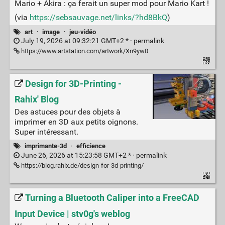
Mario + Akira : ça ferait un super mod pour Mario Kart !
(via
https://sebsauvage.net/links/?hd8BkQ
)
art
·
image
·
jeu-vidéo
July 19, 2026 at 09:32:21 GMT+2 * ·
permalink
https://www.artstation.com/artwork/Xn9yw0
Design for 3D-Printing -
Rahix' Blog
Des astuces pour des objets à
imprimer en 3D aux petits oignons.
Super intéressant.
imprimante-3d
·
efficience
June 26, 2026 at 15:23:58 GMT+2 * ·
permalink
https://blog.rahix.de/design-for-3d-printing/
Turning a Bluetooth Caliper into a FreeCAD
Input Device | stv0g's weblog