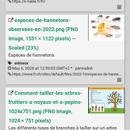
https://e-nable.fr/fr/
especes-de-hannetons-
observees-en-2022.png (PNG
Image, 1551 × 1122 pixels) —
Scaled (23%)
Espèces de hannetons.
animaux
May 6, 2026 at 12:59:03 GMT+2 * ·
permalink
https://www.fr.ch/sites/default/files/2022-10/especes-de-hannetons-observees-en-2022.png
Comment-tailler-les-arbres-
fruitiers-a-noyaux-et-a-pepins-
1024x751.png (PNG Image,
1024 × 751 pixels)
Les différents types de branches à tailler sur un arbre