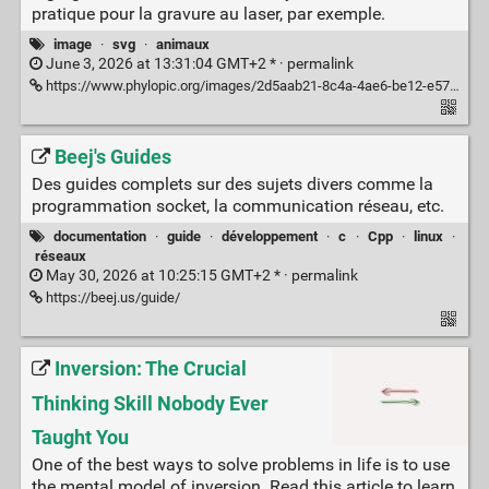
pratique pour la gravure au laser, par exemple.
image
·
svg
·
animaux
June 3, 2026 at 13:31:04 GMT+2 * ·
permalink
https://www.phylopic.org/images/2d5aab21-8c4a-4ae6-be12-e574ef21448b/ocypus
Beej's Guides
Des guides complets sur des sujets divers comme la
programmation socket, la communication réseau, etc.
documentation
·
guide
·
développement
·
c
·
Cpp
·
linux
·
réseaux
May 30, 2026 at 10:25:15 GMT+2 * ·
permalink
https://beej.us/guide/
Inversion: The Crucial
Thinking Skill Nobody Ever
Taught You
One of the best ways to solve problems in life is to use
the mental model of inversion. Read this article to learn