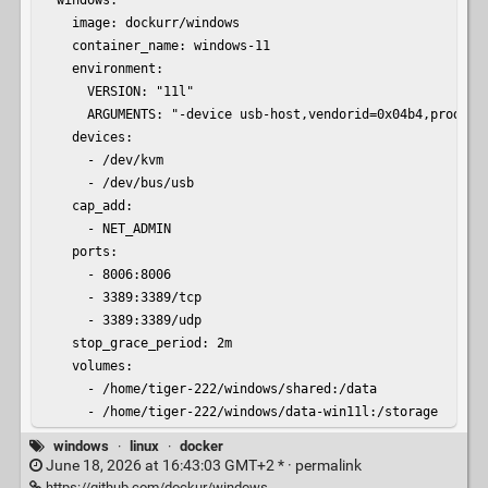
    image: dockurr/windows

    container_name: windows-11

    environment:

      VERSION: "11l"

      ARGUMENTS: "-device usb-host,vendorid=0x04b4,producti
    devices:

      - /dev/kvm

      - /dev/bus/usb

    cap_add:

      - NET_ADMIN

    ports:

      - 8006:8006

      - 3389:3389/tcp

      - 3389:3389/udp

    stop_grace_period: 2m

    volumes:

      - /home/tiger-222/windows/shared:/data

      - /home/tiger-222/windows/data-win11l:/storage
windows
·
linux
·
docker
June 18, 2026 at 16:43:03 GMT+2 * ·
permalink
https://github.com/dockur/windows