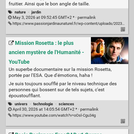
fruitier. Ainsi que le bon angle de taille.
nature
·
jardin
May 3, 2026 at 09:52:45 GMT+2 * ·
permalink
https://www.passionjardinaunaturel.fr/wp-content/uploads/2023/10/Comment-tailler-les-arbres-fruitiers-a-noyaux-et-a-pepins-1024x751.png
Mission Rosetta : le plus
ancien mystère de l'Humanité -
YouTube
Un superbe documentaire sur la mission Rosetta,
portée par l'ESA. Que d'émotions, haha !
Je suis toujours soufflé par le niveau technique des
personnes qui bossent sur de tels sujets, c'est
époustoufflant.
univers
·
technologie
·
sciences
April 30, 2026 at 14:05:54 GMT+2 * ·
permalink
https://www.youtube.com/watch?v=oOsl-Cgu34g