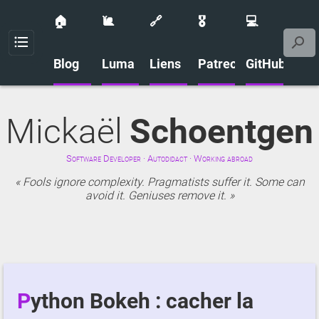
🏠
🐌
🔗
🎖️
💻
Menu
Blog
Luma
Liens
Patreon
GitHub
Mickaël
Schoentgen
Software Developer · Autodidact · Working abroad
Fools ignore complexity. Pragmatists suffer it. Some can
avoid it. Geniuses remove it.
Python Bokeh : cacher la