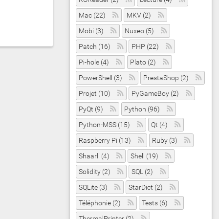
Mac (22)
MKV (2)
Mobi (3)
Nuxeo (5)
Patch (16)
PHP (22)
Pi-hole (4)
Plato (2)
PowerShell (3)
PrestaShop (2)
Projet (10)
PyGameBoy (2)
PyQt (9)
Python (96)
Python-MSS (15)
Qt (4)
Raspberry Pi (13)
Ruby (3)
Shaarli (4)
Shell (19)
Solidity (2)
SQL (2)
SQLite (3)
StarDict (2)
Téléphonie (2)
Tests (6)
ThermalPrinter (2)