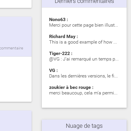
Derniers commentaires
Nono63 :
Merci pour cette page bien illustrée. Les Girelle Paon obs…
Richard May :
This is a good example of how SIP significantly impacts dy…
commentaire
Tiger-222 :
@VG : J'ai remarqué un temps plus long lors du premier mot…
VG :
Dans les dernières versions, le fichier zip contient des d…
zoukier à bec rouge :
merci beaucoup, cela m'a permis d'identifier des poisson o…
Nuage de tags