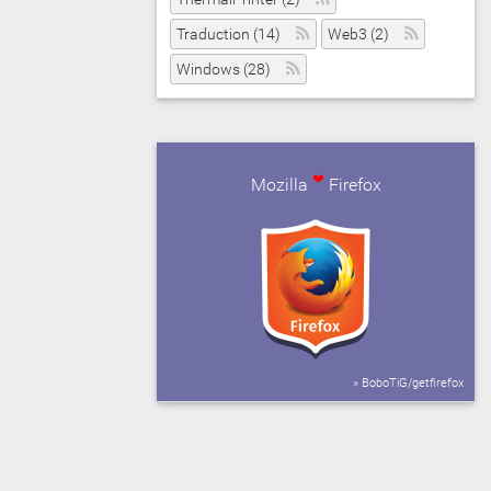
Traduction (14)
Web3 (2)
Windows (28)
❤
Mozilla
Firefox
» BoboTiG/getfirefox