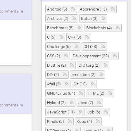
Android (5)
Apprendre (13)
commentaire
Archives (2)
Batch (3)
Benchmark (8)
Blockchain (4)
C (5)
C++ (3)
Challenge (6)
CLI (28)
CSS (2)
Développement (22)
DictFile (2)
DICT.org (2)
DIY (2)
émulation (2)
#fail (2)
Git (15)
GNU/Linux (64)
HTML (2)
Hyland (2)
Java (7)
commentaire
JavaScript (11)
Job (6)
Kindle (3)
Kobo (4)
KOReader (2)
Lecture (4)