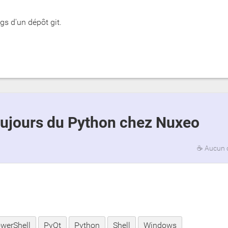
s d'un dépôt git.
 toujours du Python chez Nuxeo
☕
Aucun 
werShell
PyQt
Python
Shell
Windows