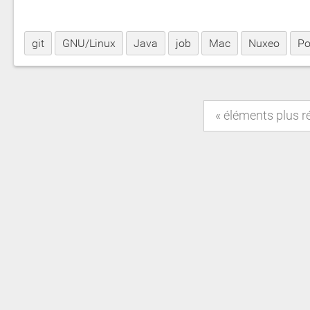
git
GNU/Linux
Java
job
Mac
Nuxeo
Po
éléments plus r