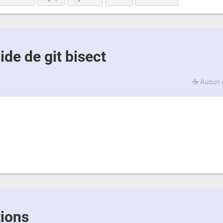
aide de git bisect
☕
Aucun 
tions