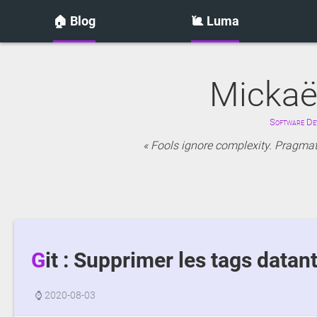
🏠 Blog
🐌 Luma
Mickaë
Software Dev
Fools ignore complexity. Pragmati
Git : Supprimer les tags datan
⌚
2020-08-03