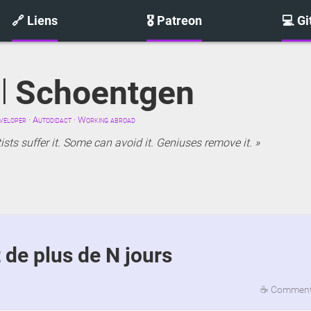
🔗 Liens
🎖️ Patreon
💻 G
l
Schoentgen
eloper · Autodidact · Working abroad
sts suffer it. Some can avoid it. Geniuses remove it.
t de plus de N jours
☕
Commenta