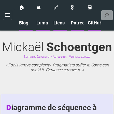
🏠
🐌
🔗
🎖️
💻
Menu
Blog
Luma
Liens
Patreon
GitHub
Mickaël
Schoentgen
Software Developer · Autodidact · Working abroad
Fools ignore complexity. Pragmatists suffer it. Some can
avoid it. Geniuses remove it.
Diagramme de séquence à