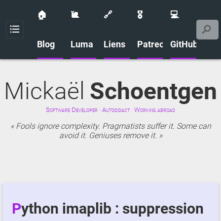
🏠
🐌
🔗
🎖️
💻
Menu
Blog
Luma
Liens
Patreon
GitHub
Mickaël
Schoentgen
Software Developer · Autodidact · Working abroad
Fools ignore complexity. Pragmatists suffer it. Some can
avoid it. Geniuses remove it.
Python imaplib : suppression