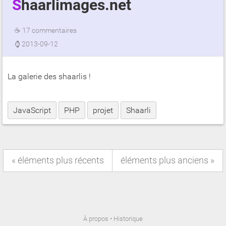
Shaarlimages.net
☕
17 commentaires
⌚
2013-09-12
La galerie des shaarlis !
JavaScript
PHP
projet
Shaarli
éléments plus récents
éléments plus anciens
À propos
•
Historique