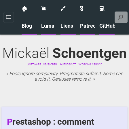
🏠
🐌
🔗
🎖️
💻
Menu
Blog
Luma
Liens
Patreon
GitHub
Mickaël
Schoentgen
Software Developer · Autodidact · Working abroad
Fools ignore complexity. Pragmatists suffer it. Some can
avoid it. Geniuses remove it.
Prestashop : comment