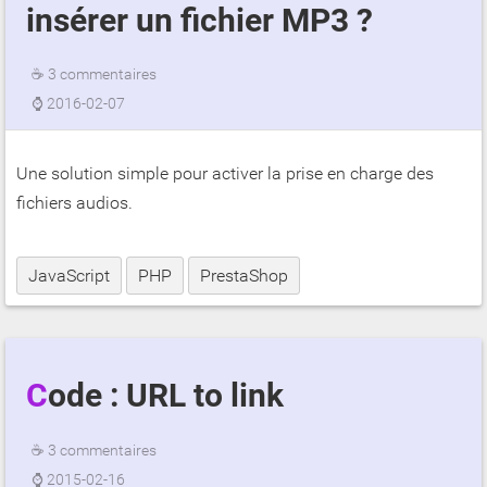
insérer un fichier MP3 ?
☕
3 commentaires
⌚
2016-02-07
Une solution simple pour activer la prise en charge des
fichiers audios.
JavaScript
PHP
PrestaShop
Code : URL to link
☕
3 commentaires
⌚
2015-02-16