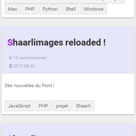
Mac
PHP
Python
Shell
Windows
Shaarlimages reloaded !
☕
15 commentaires
⌚
2013-09-20
Des nouvelles du front !
JavaScript
PHP
projet
Shaarli