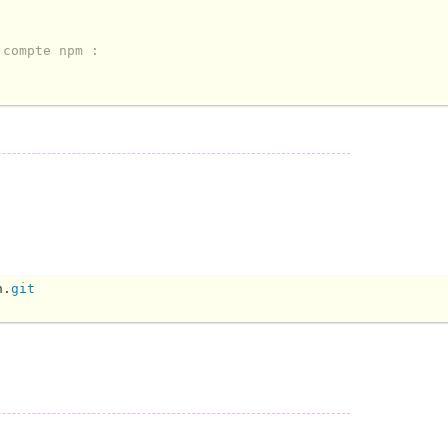
 compte npm :
h.
git