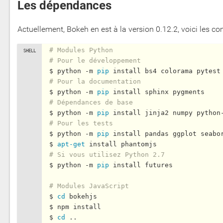
Les dépendances
Actuellement, Bokeh en est à la version 0.12.2, voici les co
# Modules Python
# Pour le développement
$ python -m 
pip
# Pour la documentation
$ python -m 
pip
# Dépendances de base
$ python -m 
pip
# Pour les tests
$ python -m 
pip
 install pandas ggplot seabor
$ 
apt-get
# Si vous utilisez Python 2.7
$ python -m 
pip
 install futures

# Modules JavaScript
$ 
cd
 bokehjs

$ npm install

$ 
cd