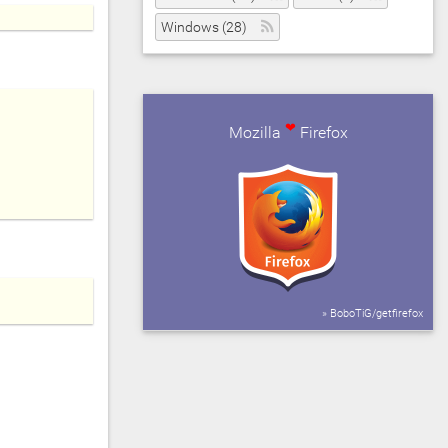
Windows (28)
❤
Mozilla
Firefox
» BoboTiG/getfirefox