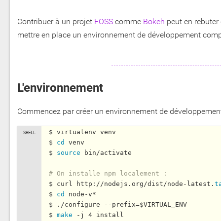
Contribuer à un projet
FOSS
comme
Bokeh
peut en rebuter 
mettre en place un environnement de développement comple
L'environnement
Commencez par créer un environnement de développement 
$ virtualenv venv

$ 
cd
 venv

$ 
source
 bin/activate

# On installe npm localement :
$ curl http://nodejs.org/dist/node-latest.
t
$ 
cd
 node-v*

$ ./configure --prefix=$VIRTUAL_ENV

$ 
make
 -j 4 install
