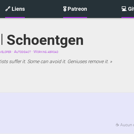
🔗 Liens
🎖️ Patreon
💻 G
l
Schoentgen
eloper · Autodidact · Working abroad
sts suffer it. Some can avoid it. Geniuses remove it.
☕
Aucun 