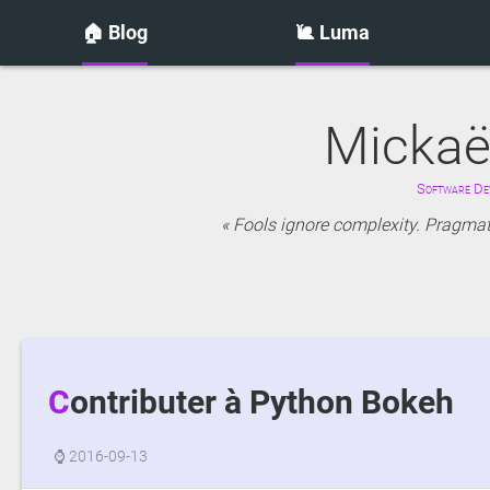
🏠 Blog
🐌 Luma
Mickaë
Software Dev
Fools ignore complexity. Pragmati
Contributer à Python Bokeh
⌚
2016-09-13