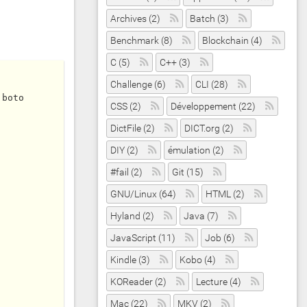
Archives (2)
Batch (3)
Benchmark (8)
Blockchain (4)
C (5)
C++ (3)
Challenge (6)
CLI (28)
CSS (2)
Développement (22)
DictFile (2)
DICT.org (2)
DIY (2)
émulation (2)
#fail (2)
Git (15)
GNU/Linux (64)
HTML (2)
Hyland (2)
Java (7)
JavaScript (11)
Job (6)
Kindle (3)
Kobo (4)
KOReader (2)
Lecture (4)
Mac (22)
MKV (2)