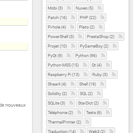
Mobi (3)
Nuxeo (5)
Patch (16)
PHP (22)
Pi-hole (4)
Plato (2)
PowerShell (3)
PrestaShop (2)
Projet (10)
PyGameBoy (2)
PyQt (9)
Python (96)
Python-MSS (15)
Qt (4)
Raspberry Pi (13)
Ruby (3)
Shaarli (4)
Shell (19)
Solidity (2)
SQL (2)
SQLite (3)
StarDict (2)
i de nouveaux
Téléphonie (2)
Tests (6)
ThermalPrinter (2)
Traduction (14)
Web3 (2)