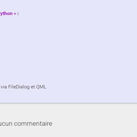
ython
:
 via FileDialog et QML
ucun commentaire