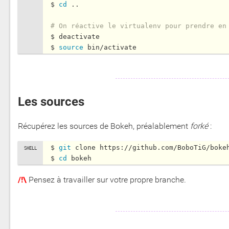
$ 
cd
 ..

# On réactive le virtualenv pour prendre en
$ deactivate

$ 
source
Les sources
Récupérez les sources de Bokeh, préalablement
forké
:
$ 
git
 clone https://github.com/BoboTiG/boke
$ 
cd
/!\
Pensez à travailler sur votre propre branche.