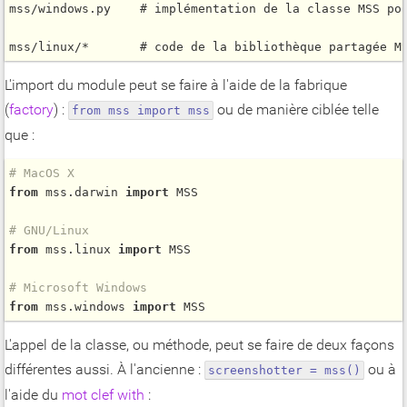
mss/windows.py    # implémentation de la classe MSS pou
L'import du module peut se faire à l'aide de la fabrique
(
factory
) :
ou de manière ciblée telle
from mss import mss
que :
# MacOS X
from
 mss.darwin 
import
 MSS

# GNU/Linux
from
 mss.linux 
import
 MSS

# Microsoft Windows
from
 mss.windows 
import
L'appel de la classe, ou méthode, peut se faire de deux façons
différentes aussi.
À l'ancienne :
ou à
screenshotter = mss()
l'aide du
mot clef with
: