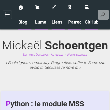
🏠
🐌
🔗
🎖️
💻
Menu
Blog
Luma
Liens
Patreon
GitHub
Mickaël
Schoentgen
Software Developer · Autodidact · Working abroad
Fools ignore complexity. Pragmatists suffer it. Some can
avoid it. Geniuses remove it.
Python : le module MSS