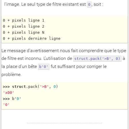
l'image. Le seul type de filtre existant est
, soit :
0
0 + pixels ligne 1

0 + pixels ligne 2

0 + pixels ligne N

Le message d'avertissement nous fait comprendre que le type
de filtre est inconnu. L'utilisation de
à
struct.pack('>B', 0)
la place d'un bête
fut suffisant pour corriger le
b'0'
problème.
>
>
>
struct
.
pack
(
'>B'
, 
0
'x00'
>
>
>
 b'
0
'0'