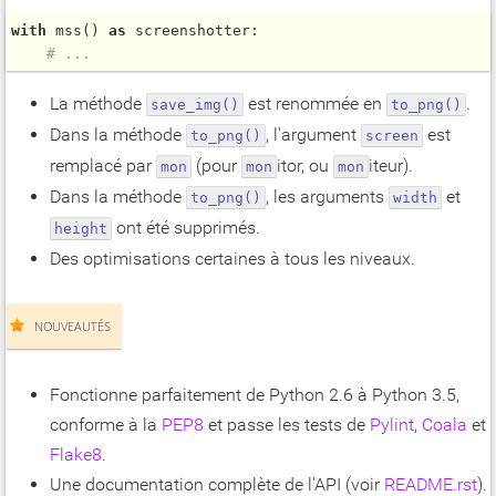
with
mss
() 
as
 screenshotter:

# ...
La méthode
est renommée en
.
save_img()
to_png()
Dans la méthode
, l'argument
est
to_png()
screen
remplacé par
(pour
itor, ou
iteur).
mon
mon
mon
Dans la méthode
, les arguments
et
to_png()
width
ont été supprimés.
height
Des optimisations certaines à tous les niveaux.
NOUVEAUTÉS
Fonctionne parfaitement de Python 2.6 à Python 3.5,
conforme à la
PEP8
et passe les tests de
Pylint
,
Coala
et
Flake8
.
Une documentation complète de l'API (voir
README.rst
).