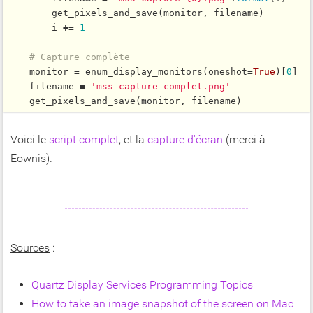
get_pixels_and_save
(monitor, filename)

        i 
+
=
1
# Capture complète
    monitor 
=
enum_display_monitors
(oneshot
=
True
)[
0
]

    filename 
=
'mss-capture-complet.png'
get_pixels_and_save
Voici le
script complet
, et la
capture d'écran
(merci à
Eownis).
Sources
:
Quartz Display Services Programming Topics
How to take an image snapshot of the screen on Mac