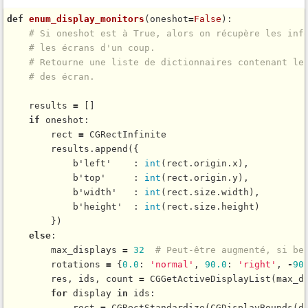
def
enum_display_monitors
(oneshot
=
False
):

# Si oneshot est à True, alors on récupère les inf
# les écrans d'un coup.
# Retourne une liste de dictionnaires contenant le
# des écran.
    results 
=
 []

if
 oneshot:

        rect 
=
 CGRectInfinite

        results.
append
({

            b'left'    : 
int
(rect.origin.x),

            b'top'     : 
int
(rect.origin.y),

            b'width'   : 
int
(rect.size.width),

            b'height'  : 
int
(rect.size.height)

        })

else
:

        max_displays 
=
32
# Peut-être augmenté, si be
        rotations 
=
 {
0.0
: 
'normal'
, 
90.0
: 
'right'
, 
-
90
        res, ids, count 
=
CGGetActiveDisplayList
(max_d
for
 display 
in
 ids:

            rect 
=
CGRectStandardize
(
CGDisplayBounds
(di