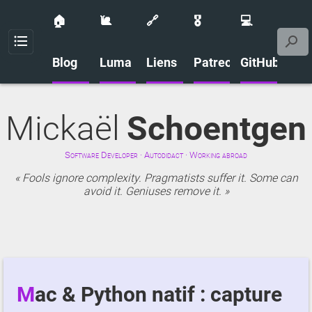
🏠
🐌
🔗
🎖️
💻
Menu
Blog
Luma
Liens
Patreon
GitHub
Mickaël
Schoentgen
Software Developer · Autodidact · Working abroad
Fools ignore complexity. Pragmatists suffer it. Some can
avoid it. Geniuses remove it.
Mac & Python natif : capture