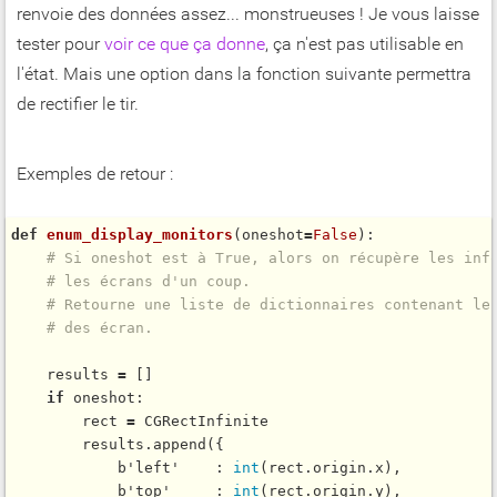
renvoie des données assez... monstrueuses ! Je vous laisse
tester pour
voir ce que ça donne
, ça n'est pas utilisable en
l'état. Mais une option dans la fonction suivante permettra
de rectifier le tir.
Exemples de retour :
def
enum_display_monitors
(oneshot
=
False
):

# Si oneshot est à True, alors on récupère les inf
# les écrans d'un coup.
# Retourne une liste de dictionnaires contenant le
# des écran.
    results 
=
 []

if
 oneshot:

        rect 
=
 CGRectInfinite

        results.
append
({

            b'left'    : 
int
(rect.origin.x),

            b'top'     : 
int
(rect.origin.y),
