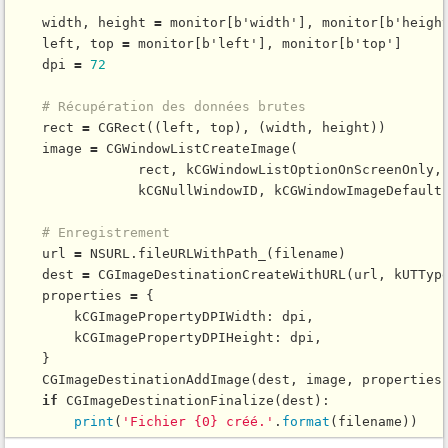
    width, height 
=
 monitor[b'width'], monitor[b'height
    left, top 
=
 monitor[b'left'], monitor[b'top']

    dpi 
=
72
# Récupération des données brutes
    rect 
=
CGRect
((left, top), (width, height))

    image 
=
CGWindowListCreateImage
(

                rect, kCGWindowListOptionOnScreenOnly,

                kCGNullWindowID, kCGWindowImageDefault)
# Enregistrement
    url 
=
 NSURL.
fileURLWithPath_
(filename)

    dest 
=
CGImageDestinationCreateWithURL
(url, kUTTyp
    properties 
=
 {

        kCGImagePropertyDPIWidth: dpi,

        kCGImagePropertyDPIHeight: dpi,

    }

CGImageDestinationAddImage
(dest, image, properties)
if
CGImageDestinationFinalize
(dest):

print
(
'Fichier {0} créé.'
.
format