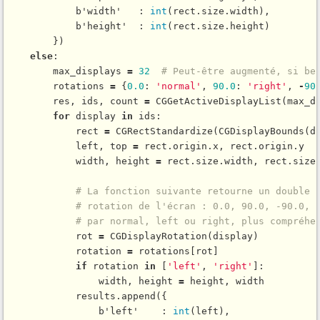
            b'width'   : 
int
(rect.size.width),

            b'height'  : 
int
(rect.size.height)

        })

else
:

        max_displays 
=
32
# Peut-être augmenté, si be
        rotations 
=
 {
0.0
: 
'normal'
, 
90.0
: 
'right'
, 
-
90
        res, ids, count 
=
CGGetActiveDisplayList
(max_d
for
 display 
in
 ids:

            rect 
=
CGRectStandardize
(
CGDisplayBounds
(di
            left, top 
=
 rect.origin.x, rect.origin.y

            width, height 
=
 rect.size.width, rect.size.
# La fonction suivante retourne un double 
# rotation de l'écran : 0.0, 90.0, -90.0, 
# par normal, left ou right, plus compréhe
            rot 
=
CGDisplayRotation
(display)

            rotation 
=
 rotations[rot]

if
 rotation 
in
 [
'left'
, 
'right'
]:

                width, height 
=
 height, width

            results.
append
({

                b'left'    : 
int
(left),
