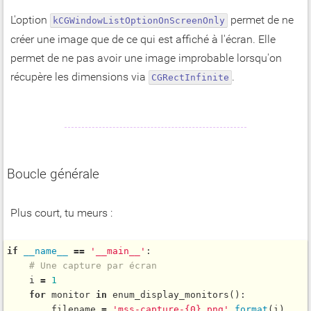
L'option
permet de ne
kCGWindowListOptionOnScreenOnly
créer une image que de ce qui est affiché à l'écran. Elle
permet de ne pas avoir une image improbable lorsqu'on
récupère les dimensions via
.
CGRectInfinite
Boucle générale
Plus court, tu meurs :
if
__name__
=
=
'__main__'
:

# Une capture par écran
    i 
=
1
for
 monitor 
in
enum_display_monitors
():

        filename 
=
'mss-capture-{0}.png'
.
format
(i)
