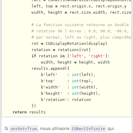
            left, top 
=
 rect.origin.x, rect.origin.y

            width, height 
=
 rect.size.width, rect.size.
# La fonction suivante retourne un double 
# rotation de l'écran : 0.0, 90.0, -90.0, 
# par normal, left ou right, plus compréhe
            rot 
=
CGDisplayRotation
(display)

            rotation 
=
 rotations[rot]

if
 rotation 
in
 [
'left'
, 
'right'
]:

                width, height 
=
 height, width

            results.
append
({

                b'left'    : 
int
(left),

                b'top'     : 
int
(top),

                b'width'   : 
int
(width),

                b'height'  : 
int
(height),

                b'rotation': rotation

            })

return
Si
, nous utilisons
qui
onshot=True
CGRectInfinite