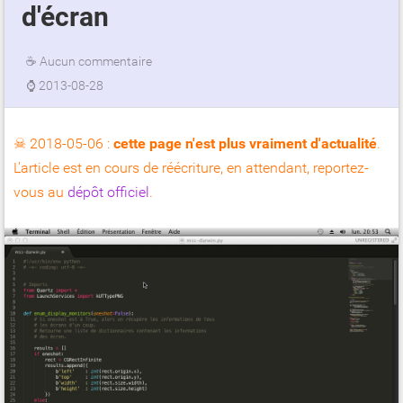
d'écran
☕
Aucun commentaire
⌚
2013-08-28
☠ 2018-05-06 :
cette page n'est plus vraiment d'actualité
.
L'article est en cours de réécriture, en attendant, reportez-
vous au
dépôt officiel
.