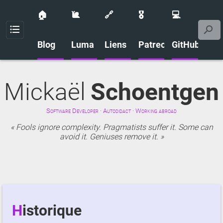
🏠
🐌
🔗
🎖️
💻
Menu
Blog
Luma
Liens
Patreon
GitHub
Mickaël
Schoentgen
Software Developer · Autodidact · Working abroad
Fools ignore complexity. Pragmatists suffer it. Some can
avoid it. Geniuses remove it.
Historique