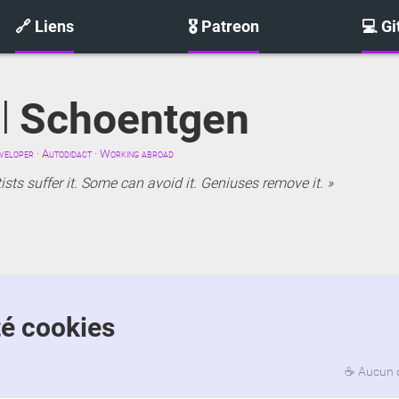
🔗 Liens
🎖️ Patreon
💻 G
l
Schoentgen
eloper · Autodidact · Working abroad
sts suffer it. Some can avoid it. Geniuses remove it.
nté cookies
☕
Aucun 