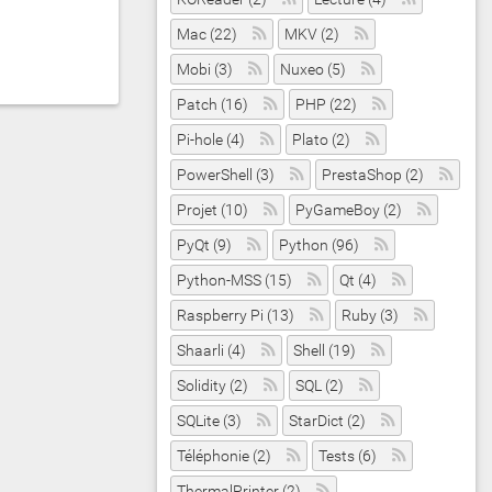
Mac (22)
MKV (2)
Mobi (3)
Nuxeo (5)
Patch (16)
PHP (22)
Pi-hole (4)
Plato (2)
PowerShell (3)
PrestaShop (2)
Projet (10)
PyGameBoy (2)
PyQt (9)
Python (96)
Python-MSS (15)
Qt (4)
Raspberry Pi (13)
Ruby (3)
Shaarli (4)
Shell (19)
Solidity (2)
SQL (2)
SQLite (3)
StarDict (2)
Téléphonie (2)
Tests (6)
ThermalPrinter (2)