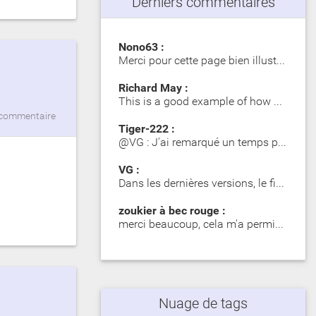
Derniers commentaires
Nono63 :
Merci pour cette page bien illustrée. Les Girelle Paon obs…
Richard May :
This is a good example of how SIP significantly impacts dy…
commentaire
Tiger-222 :
@VG : J'ai remarqué un temps plus long lors du premier mot…
VG :
Dans les dernières versions, le fichier zip contient des d…
zoukier à bec rouge :
merci beaucoup, cela m'a permis d'identifier des poisson o…
Nuage de tags