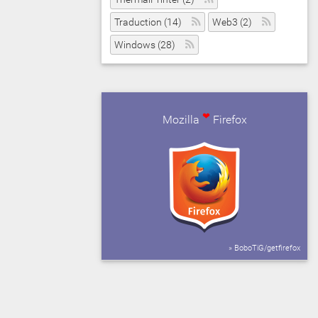
Traduction (14)
Web3 (2)
Windows (28)
❤
Mozilla
Firefox
» BoboTiG/getfirefox