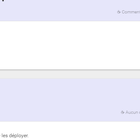
☕
Commenta
☕
Aucun 
 les déployer.