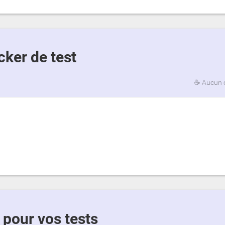
cker de test
☕
Aucun 
 pour vos tests