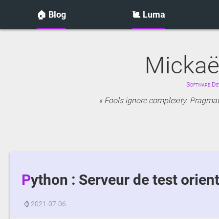
🏠 Blog
🐌 Luma
Mickaë
Software Dev
Fools ignore complexity. Pragmati
Python : Serveur de test orie
⌚
2021-07-06