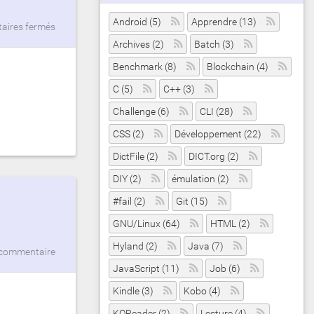
Android (5)
Apprendre (13)
ires fermés
Archives (2)
Batch (3)
Benchmark (8)
Blockchain (4)
C (5)
C++ (3)
Challenge (6)
CLI (28)
CSS (2)
Développement (22)
DictFile (2)
DICT.org (2)
DIY (2)
émulation (2)
#fail (2)
Git (15)
GNU/Linux (64)
HTML (2)
Hyland (2)
Java (7)
commentaire
JavaScript (11)
Job (6)
Kindle (3)
Kobo (4)
KOReader (2)
Lecture (4)