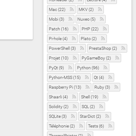
Mac (22)
MKV (2)
Mobi (3)
Nuxeo (5)
Patch (16)
PHP (22)
Pi-hole (4)
Plato (2)
PowerShell (3)
PrestaShop (2)
Projet (10)
PyGameBoy (2)
PyQt (9)
Python (96)
Python-MSS (15)
Qt (4)
Raspberry Pi (13)
Ruby (3)
Shaarli (4)
Shell (19)
Solidity (2)
SQL (2)
SQLite (3)
StarDict (2)
Téléphonie (2)
Tests (6)
ThermalPrinter (2)