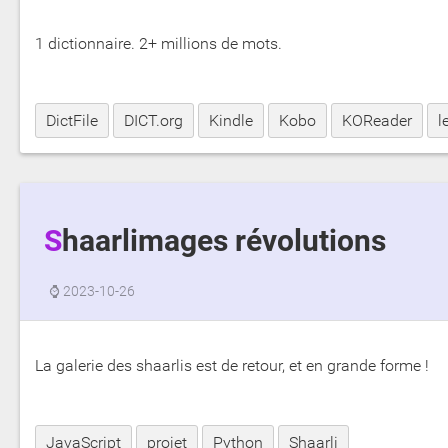
1 dictionnaire. 2+ millions de mots.
DictFile
DICT.org
Kindle
Kobo
KOReader
l
Shaarlimages révolutions
⌚
2023-10-26
La galerie des shaarlis est de retour, et en grande forme !
JavaScript
projet
Python
Shaarli