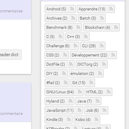
Android (5)
Apprendre (13)
ommentaires
Archives (2)
Batch (3)
Benchmark (8)
Blockchain (4)
C (5)
C++ (3)
Challenge (6)
CLI (28)
eader.dict
CSS (2)
Développement (22)
DictFile (2)
DICT.org (2)
DIY (2)
émulation (2)
#fail (2)
Git (15)
GNU/Linux (64)
HTML (2)
Hyland (2)
Java (7)
JavaScript (11)
Job (6)
commentaire
Kindle (3)
Kobo (4)
KOReader (2)
Lecture (4)