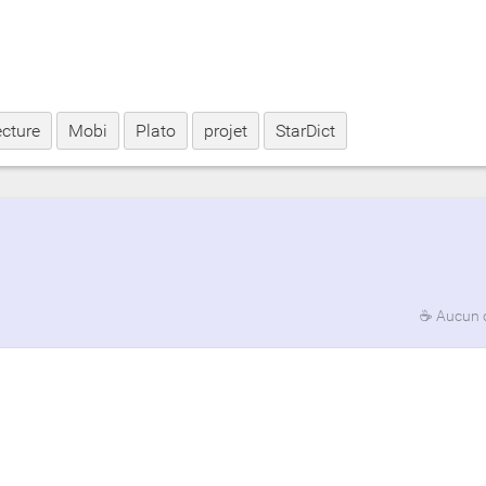
ecture
Mobi
Plato
projet
StarDict
☕
Aucun 