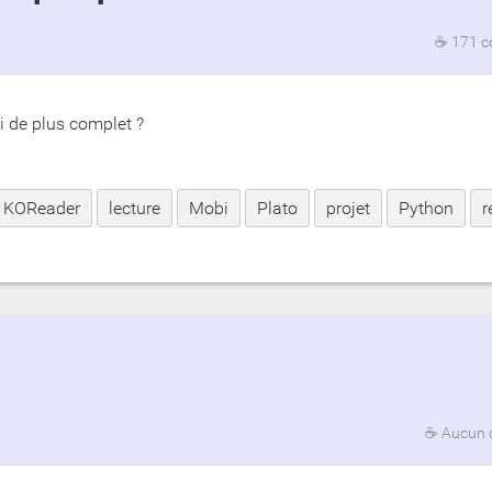
☕
171 c
i de plus complet ?
KOReader
lecture
Mobi
Plato
projet
Python
r
☕
Aucun 