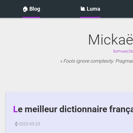
🏠 Blog
🐌 Luma
Mickaë
Software Dev
Fools ignore complexity. Pragmati
Le meilleur dictionnaire franç
⌚
2025-03-23