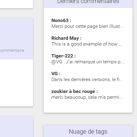
Derniers commentaires
Nono63 :
Merci pour cette page bien illustrée. Les Girelle Paon obs…
Richard May :
This is a good example of how SIP significantly impacts dy…
commentaire
Tiger-222 :
@VG : J'ai remarqué un temps plus long lors du premier mot…
VG :
Dans les dernières versions, le fichier zip contient des d…
zoukier à bec rouge :
merci beaucoup, cela m'a permis d'identifier des poisson o…
Nuage de tags