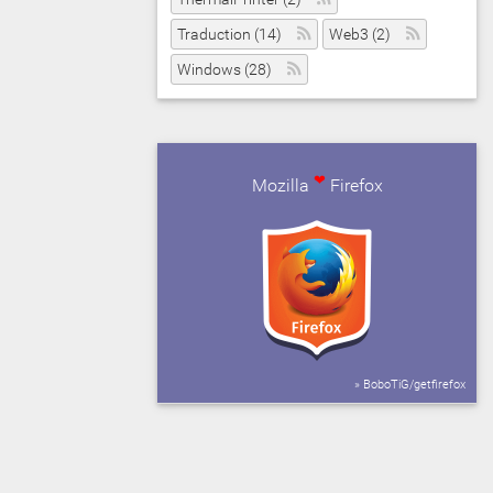
Traduction (14)
Web3 (2)
Windows (28)
❤
Mozilla
Firefox
» BoboTiG/getfirefox