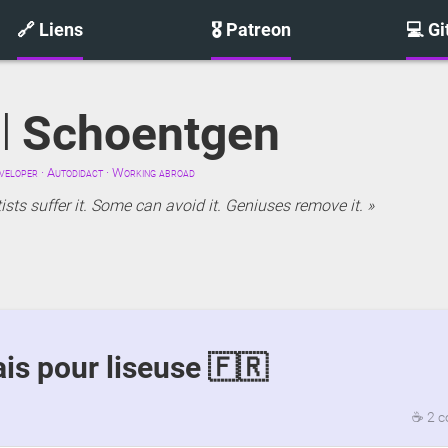
🔗 Liens
🎖️ Patreon
💻 G
l
Schoentgen
eloper · Autodidact · Working abroad
sts suffer it. Some can avoid it. Geniuses remove it.
ais pour liseuse 🇫🇷
☕
2 