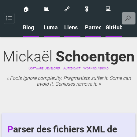
🏠
🐌
🔗
🎖️
💻
Menu
Blog
Luma
Liens
Patreon
GitHub
Mickaël
Schoentgen
Software Developer · Autodidact · Working abroad
Fools ignore complexity. Pragmatists suffer it. Some can
avoid it. Geniuses remove it.
Parser des fichiers XML de