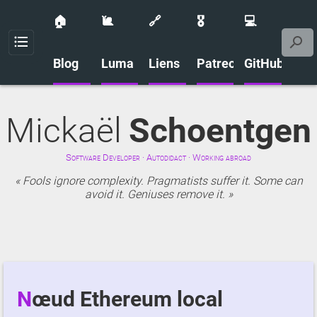
🏠
🐌
🔗
🎖️
💻
Menu
Blog
Luma
Liens
Patreon
GitHub
Mickaël
Schoentgen
Software Developer · Autodidact · Working abroad
Fools ignore complexity. Pragmatists suffer it. Some can
avoid it. Geniuses remove it.
Nœud Ethereum local