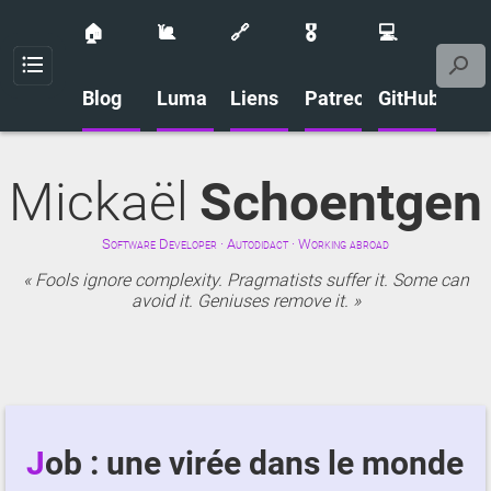
🏠
🐌
🔗
🎖️
💻
Menu
Blog
Luma
Liens
Patreon
GitHub
Mickaël
Schoentgen
Software Developer · Autodidact · Working abroad
Fools ignore complexity. Pragmatists suffer it. Some can
avoid it. Geniuses remove it.
Job : une virée dans le monde