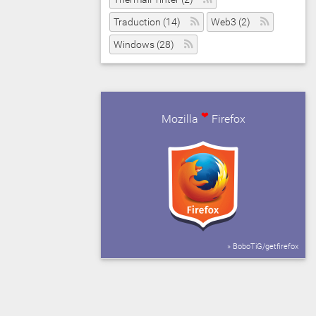
Traduction (14)
Web3 (2)
Windows (28)
❤
Mozilla
Firefox
» BoboTiG/getfirefox