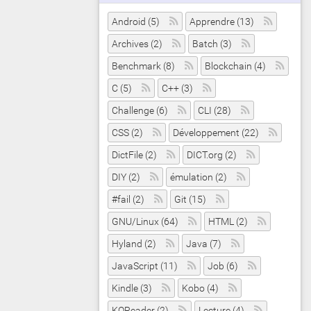
Android (5)
Apprendre (13)
Archives (2)
Batch (3)
Benchmark (8)
Blockchain (4)
C (5)
C++ (3)
Challenge (6)
CLI (28)
CSS (2)
Développement (22)
DictFile (2)
DICT.org (2)
DIY (2)
émulation (2)
#fail (2)
Git (15)
GNU/Linux (64)
HTML (2)
Hyland (2)
Java (7)
JavaScript (11)
Job (6)
Kindle (3)
Kobo (4)
KOReader (2)
Lecture (4)