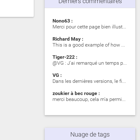
Derniers commentaires
Nono63 :
Merci pour cette page bien illustrée. Les Girelle Paon obs…
Richard May :
This is a good example of how SIP significantly impacts dy…
Tiger-222 :
@VG : J'ai remarqué un temps plus long lors du premier mot…
VG :
Dans les dernières versions, le fichier zip contient des d…
zoukier à bec rouge :
merci beaucoup, cela m'a permis d'identifier des poisson o…
Nuage de tags