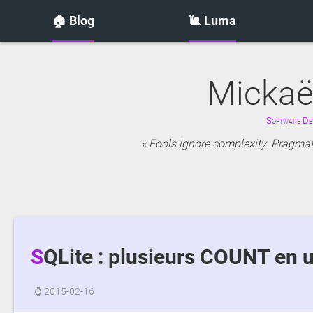
🏠 Blog
🐌 Luma
Mickaë
Software Dev
Fools ignore complexity. Pragmati
SQLite : plusieurs COUNT en 
⌚
2015-02-16