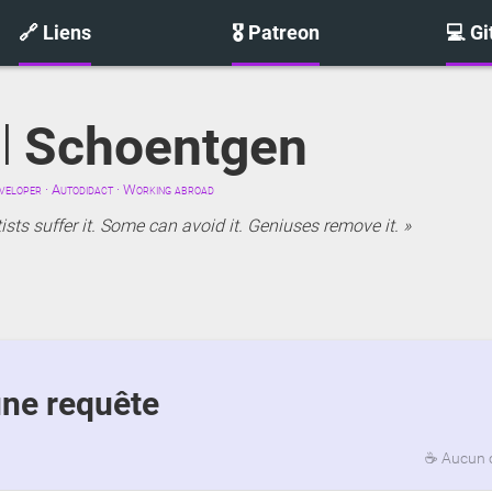
🔗 Liens
🎖️ Patreon
💻 G
l
Schoentgen
eloper · Autodidact · Working abroad
sts suffer it. Some can avoid it. Geniuses remove it.
une requête
☕
Aucun 