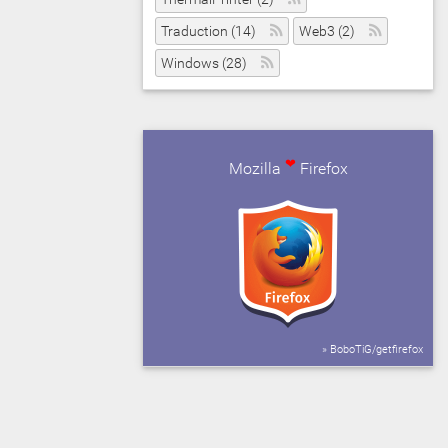
Traduction (14)
Web3 (2)
Windows (28)
❤
Mozilla
Firefox
» BoboTiG/getfirefox