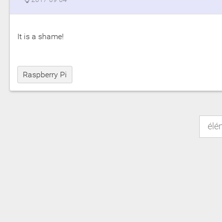
It is a shame!
Raspberry Pi
élé