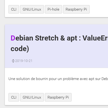
CLI
GNU/Linux
Pi-hole
Raspberry Pi
Debian Stretch & apt : ValueError: bad marshal data (unknown type
code)
⌚
2019-10-21
Une solution de bourrin pour un problème avec apt sur De
CLI
GNU/Linux
Raspberry Pi