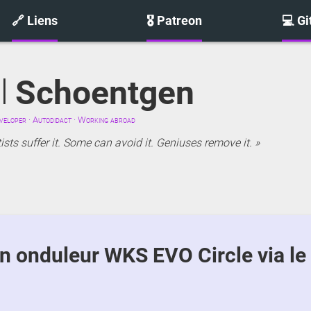
🔗 Liens
🎖️ Patreon
💻 G
l
Schoentgen
eloper · Autodidact · Working abroad
sts suffer it. Some can avoid it. Geniuses remove it.