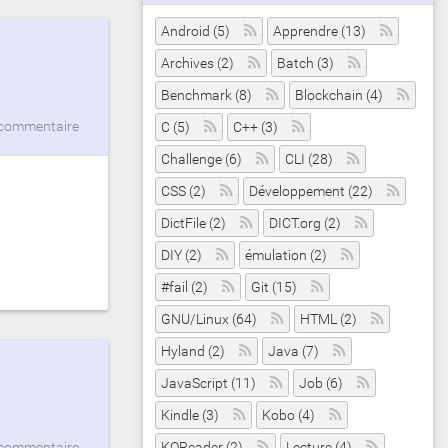
Android (5)
Apprendre (13)
Archives (2)
Batch (3)
Benchmark (8)
Blockchain (4)
commentaire
C (5)
C++ (3)
Challenge (6)
CLI (28)
CSS (2)
Développement (22)
DictFile (2)
DICT.org (2)
DIY (2)
émulation (2)
#fail (2)
Git (15)
GNU/Linux (64)
HTML (2)
Hyland (2)
Java (7)
JavaScript (11)
Job (6)
Kindle (3)
Kobo (4)
KOReader (2)
Lecture (4)
commentaire