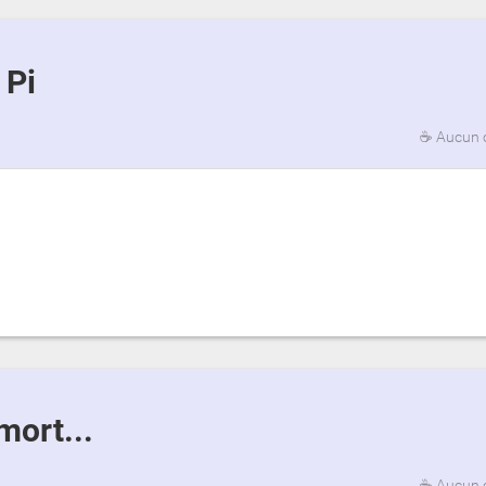
 Pi
☕
Aucun 
mort...
☕
Aucun 