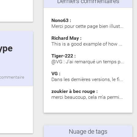
Derniers commentaires
Nono63 :
Merci pour cette page bien illustrée. Les Girelle Paon obs…
Richard May :
This is a good example of how SIP significantly impacts dy…
Tiger-222 :
@VG : J'ai remarqué un temps plus long lors du premier mot…
VG :
commentaire
Dans les dernières versions, le fichier zip contient des d…
zoukier à bec rouge :
merci beaucoup, cela m'a permis d'identifier des poisson o…
Nuage de tags