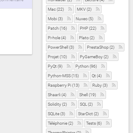
Mac (22)
MKV (2)
Mobi (3)
Nuxeo (5)
Patch (16)
PHP (22)
Pi-hole (4)
Plato (2)
PowerShell (3)
PrestaShop (2)
Projet (10)
PyGameBoy (2)
PyQt (9)
Python (96)
Python-MSS (15)
Qt (4)
Raspberry Pi (13)
Ruby (3)
Shaarli (4)
Shell (19)
Solidity (2)
SQL (2)
SQLite (3)
StarDict (2)
Téléphonie (2)
Tests (6)
ThermalPrinter (2)