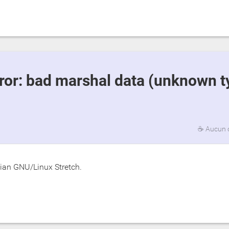
☕
Aucun 
bian GNU/Linux Stretch.