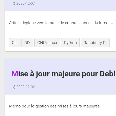
⌚
2023-12-07
Article déplacé vers la base de connaissances du luma. …
CLI
DIY
GNU/Linux
Python
Raspberry Pi
Mise à jour majeure pour Deb
⌚
2022-12-02
Mémo pour la gestion des mises à jours majeures.