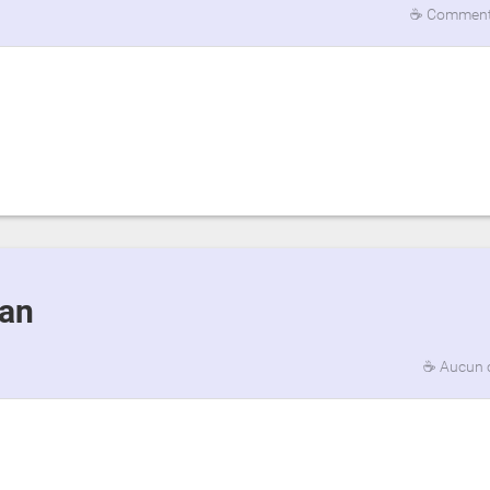
☕
Commenta
ian
☕
Aucun 