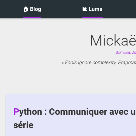
🏠 Blog
🐌 Luma
Mickaë
Software Dev
Fools ignore complexity. Pragmati
Python : Communiquer avec un onduleur WKS EVO Circle via le port
série