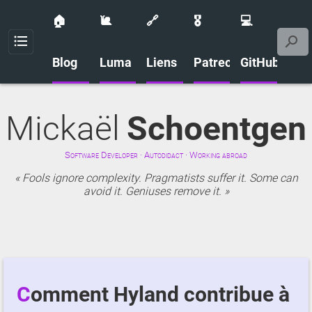
🏠
🐌
🔗
🎖️
💻
Menu
Blog
Luma
Liens
Patreon
GitHub
Mickaël
Schoentgen
Software Developer · Autodidact · Working abroad
Fools ignore complexity. Pragmatists suffer it. Some can
avoid it. Geniuses remove it.
Comment Hyland contribue à