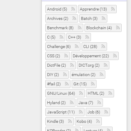
Android (5)
Apprendre (13)
Archives (2)
Batch (3)
Benchmark (8)
Blockchain (4)
C (5)
C++ (3)
Challenge (6)
CLI (28)
CSS (2)
Développement (22)
DictFile (2)
DICT.org (2)
DIY (2)
émulation (2)
#fail (2)
Git (15)
GNU/Linux (64)
HTML (2)
Hyland (2)
Java (7)
JavaScript (11)
Job (6)
Kindle (3)
Kobo (4)
KOReader (2)
Lecture (4)