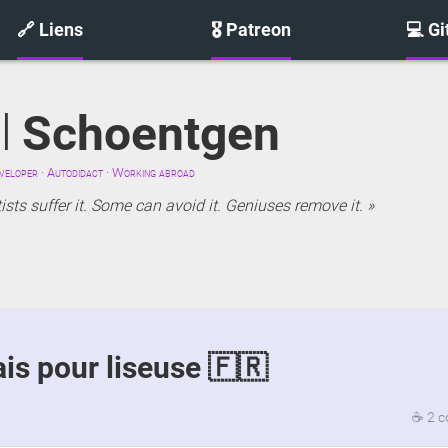
🔗 Liens
🎖️ Patreon
💻 G
l
Schoentgen
eloper · Autodidact · Working abroad
sts suffer it. Some can avoid it. Geniuses remove it.
ais pour liseuse 🇫🇷
☕
2 