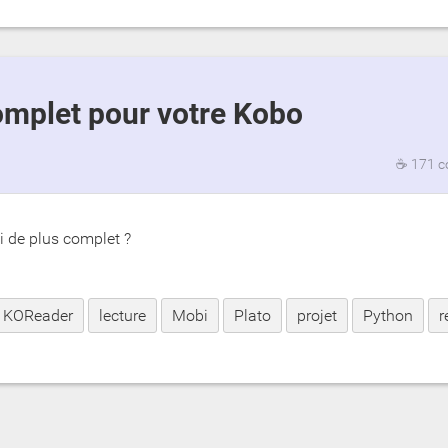
 complet pour votre Kobo
☕
171 c
i de plus complet ?
KOReader
lecture
Mobi
Plato
projet
Python
r