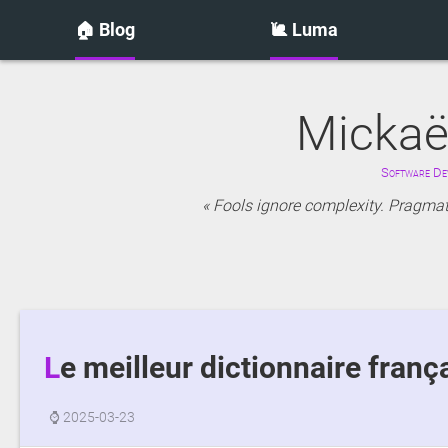
🏠 Blog
🐌 Luma
Mickaë
Software Dev
Fools ignore complexity. Pragmati
Le meilleur dictionnaire franç
⌚
2025-03-23