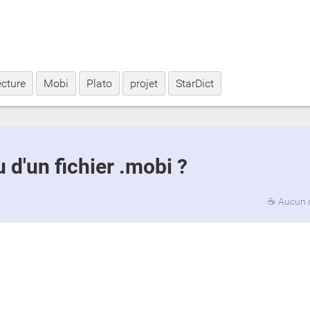
ecture
Mobi
Plato
projet
StarDict
 d'un fichier .mobi ?
☕
Aucun 