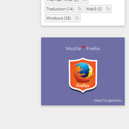
Traduction (14)
Web3 (2)
Windows (28)
❤
Mozilla
Firefox
» BoboTiG/getfirefox