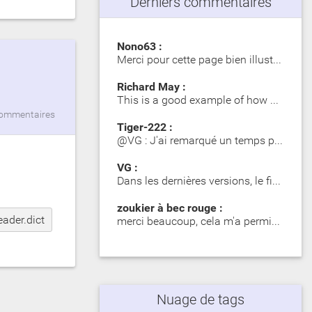
Derniers commentaires
Nono63 :
Merci pour cette page bien illustrée. Les Girelle Paon obs…
Richard May :
This is a good example of how SIP significantly impacts dy…
ommentaires
Tiger-222 :
@VG : J'ai remarqué un temps plus long lors du premier mot…
VG :
Dans les dernières versions, le fichier zip contient des d…
zoukier à bec rouge :
eader.dict
merci beaucoup, cela m'a permis d'identifier des poisson o…
Nuage de tags