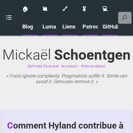
🏠
🐌
🔗
🎖️
💻
Menu
Blog
Luma
Liens
Patreon
GitHub
Mickaël
Schoentgen
Software Developer · Autodidact · Working abroad
Fools ignore complexity. Pragmatists suffer it. Some can
avoid it. Geniuses remove it.
Comment Hyland contribue à