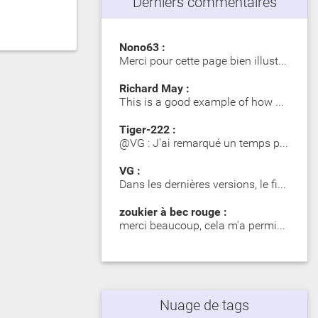
Derniers commentaires
Nono63 :
Merci pour cette page bien illustrée. Les Girelle Paon obs…
Richard May :
This is a good example of how SIP significantly impacts dy…
Tiger-222 :
@VG : J'ai remarqué un temps plus long lors du premier mot…
VG :
Dans les dernières versions, le fichier zip contient des d…
zoukier à bec rouge :
merci beaucoup, cela m'a permis d'identifier des poisson o…
Nuage de tags