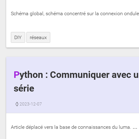
Schéma global, schéma concentré sur la connexion onduleur
DIY
réseaux
Python : Communiquer avec un onduleur WKS EVO Circle via le port
série
⌚
2023-12-07
Article déplacé vers la base de connaissances du luma. …