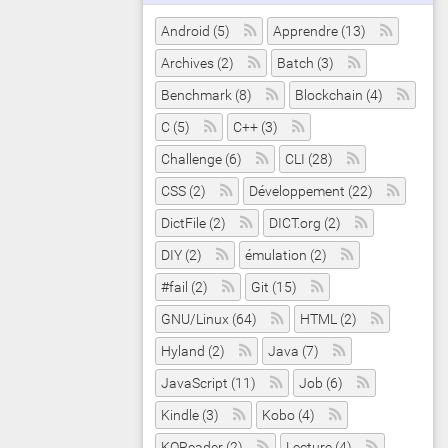
Android (5)
Apprendre (13)
Archives (2)
Batch (3)
Benchmark (8)
Blockchain (4)
C (5)
C++ (3)
Challenge (6)
CLI (28)
CSS (2)
Développement (22)
DictFile (2)
DICT.org (2)
DIY (2)
émulation (2)
#fail (2)
Git (15)
GNU/Linux (64)
HTML (2)
Hyland (2)
Java (7)
JavaScript (11)
Job (6)
Kindle (3)
Kobo (4)
KOReader (2)
Lecture (4)