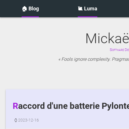
🏠 Blog
🐌 Luma
Mickaë
Software Dev
Fools ignore complexity. Pragmati
Raccord d'une batterie Pylon
⌚
2023-12-16