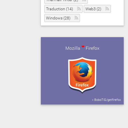
Traduction (14)
Web3 (2)
Windows (28)
❤
Mozilla
Firefox
» BoboTiG/getfirefox