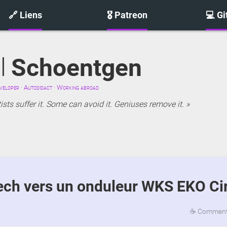
🔗 Liens
🎖️ Patreon
💻 G
l
Schoentgen
eloper · Autodidact · Working abroad
sts suffer it. Some can avoid it. Geniuses remove it.
tech vers un onduleur WKS EKO Ci
☕
Commenta