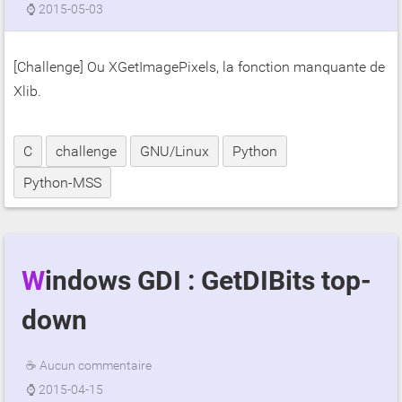
⌚
2015-05-03
[Challenge] Ou XGetImagePixels, la fonction manquante de
Xlib.
C
challenge
GNU/Linux
Python
Python-MSS
Windows GDI : GetDIBits top-
down
☕
Aucun commentaire
⌚
2015-04-15