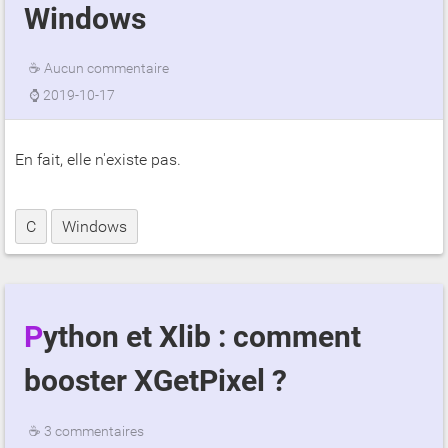
Windows
☕
Aucun commentaire
⌚
2019-10-17
En fait, elle n'existe pas.
C
Windows
Python et Xlib : comment
booster XGetPixel ?
☕
3 commentaires