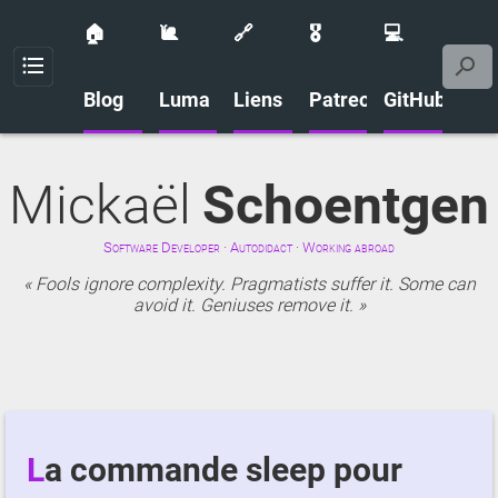
🏠
🐌
🔗
🎖️
💻
Menu
Blog
Luma
Liens
Patreon
GitHub
Mickaël
Schoentgen
Software Developer · Autodidact · Working abroad
Fools ignore complexity. Pragmatists suffer it. Some can
avoid it. Geniuses remove it.
La commande sleep pour