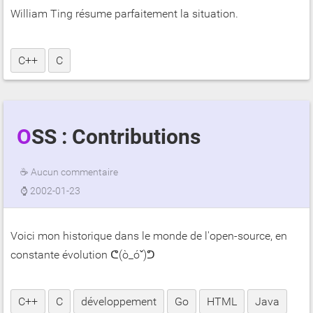
William Ting résume parfaitement la situation.
C++
C
OSS : Contributions
☕
Aucun commentaire
⌚
2002-01-23
Voici mon historique dans le monde de l'open-source, en
constante évolution ᕦ(ò_óˇ)ᕤ
C++
C
développement
Go
HTML
Java