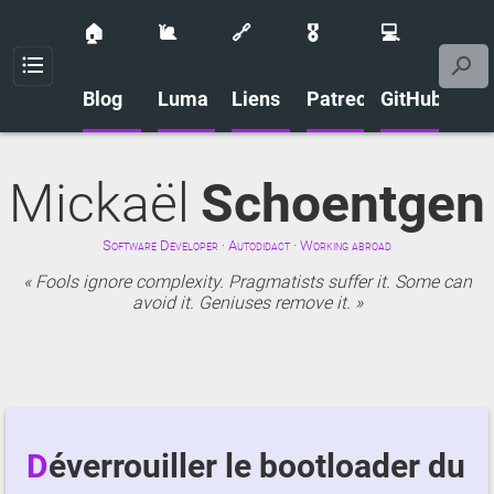
🏠
🐌
🔗
🎖️
💻
Menu
Blog
Luma
Liens
Patreon
GitHub
Mickaël
Schoentgen
Software Developer · Autodidact · Working abroad
Fools ignore complexity. Pragmatists suffer it. Some can
avoid it. Geniuses remove it.
Déverrouiller le bootloader du