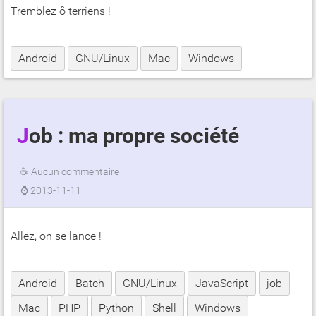
Tremblez ô terriens !
Android
GNU/Linux
Mac
Windows
Job : ma propre société
☕
Aucun commentaire
⌚
2013-11-11
Allez, on se lance !
Android
Batch
GNU/Linux
JavaScript
job
Mac
PHP
Python
Shell
Windows