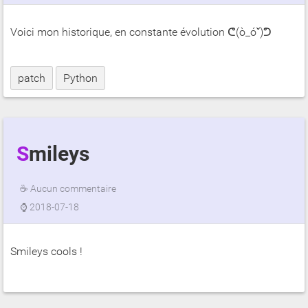
Voici mon historique, en constante évolution ᕦ(ò_óˇ)ᕤ
patch
Python
Smileys
☕
Aucun commentaire
⌚
2018-07-18
Smileys cools !