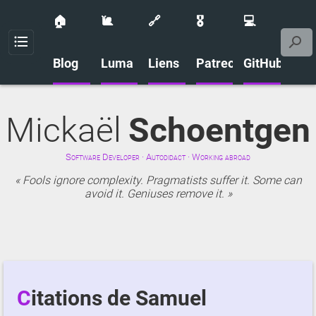
🏠
🐌
🔗
🎖️
💻
Menu
Blog
Luma
Liens
Patreon
GitHub
Mickaël
Schoentgen
Software Developer · Autodidact · Working abroad
Fools ignore complexity. Pragmatists suffer it. Some can
avoid it. Geniuses remove it.
Citations de Samuel