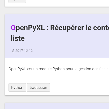
OpenPyXL : Récupérer le contenu d'un fichier Excel sous forme de
liste
⌚
2017-12-12
OpenPyXL est un module Python pour la gestion des fichie
Python
traduction