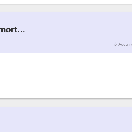
mort...
☕
Aucun 