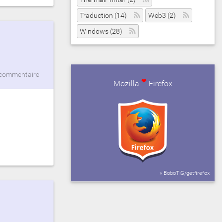
Traduction (14)
Web3 (2)
Windows (28)
commentaire
❤
Mozilla
Firefox
» BoboTiG/getfirefox