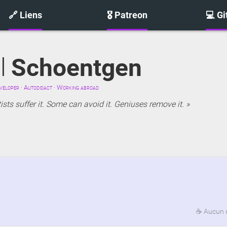
🔗 Liens
🎖️ Patreon
💻 G
l
Schoentgen
eloper · Autodidact · Working abroad
sts suffer it. Some can avoid it. Geniuses remove it.
☕
Aucun 