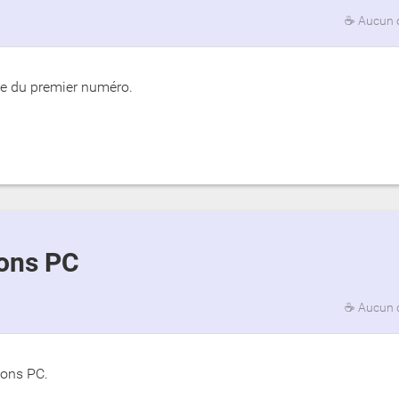
☕
Aucun 
ie du premier numéro.
ions PC
☕
Aucun 
ions PC.