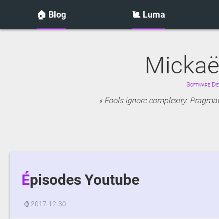
🏠 Blog
🐌 Luma
Mickaë
Software Dev
Fools ignore complexity. Pragmati
Épisodes Youtube
⌚
2017-12-30