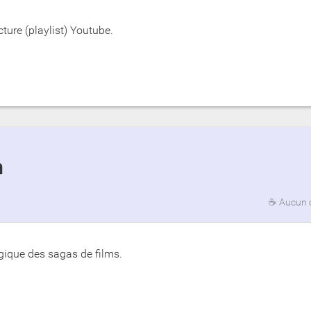
cture (playlist) Youtube.
n
☕
Aucun 
ogique des sagas de films.