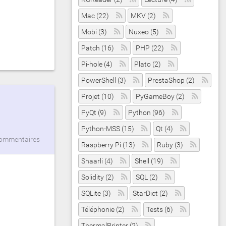
Mac (22)
MKV (2)
Mobi (3)
Nuxeo (5)
Patch (16)
PHP (22)
Pi-hole (4)
Plato (2)
PowerShell (3)
PrestaShop (2)
Projet (10)
PyGameBoy (2)
PyQt (9)
Python (96)
Python-MSS (15)
Qt (4)
commentaires
Raspberry Pi (13)
Ruby (3)
Shaarli (4)
Shell (19)
Solidity (2)
SQL (2)
SQLite (3)
StarDict (2)
Téléphonie (2)
Tests (6)
ThermalPrinter (2)