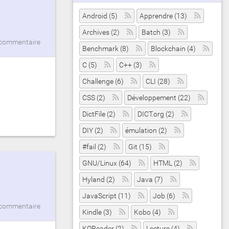
Android (5)
Apprendre (13)
Archives (2)
Batch (3)
commentaire
Benchmark (8)
Blockchain (4)
C (5)
C++ (3)
Challenge (6)
CLI (28)
CSS (2)
Développement (22)
DictFile (2)
DICT.org (2)
DIY (2)
émulation (2)
#fail (2)
Git (15)
GNU/Linux (64)
HTML (2)
Hyland (2)
Java (7)
JavaScript (11)
Job (6)
commentaire
Kindle (3)
Kobo (4)
KOReader (2)
Lecture (4)