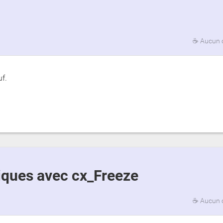
☕
Aucun 
f.
tiques avec cx_Freeze
☕
Aucun 