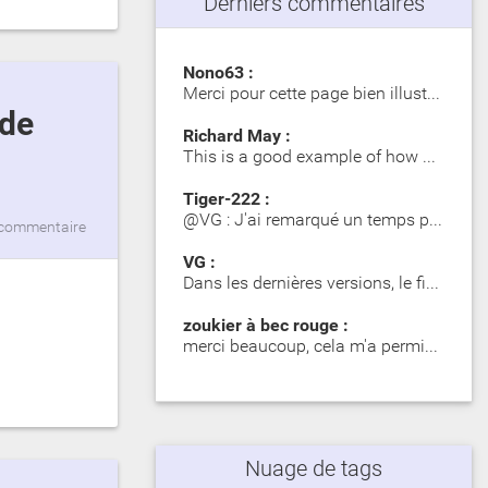
Derniers commentaires
Nono63 :
Merci pour cette page bien illustrée. Les Girelle Paon obs…
Richard May :
This is a good example of how SIP significantly impacts dy…
Tiger-222 :
@VG : J'ai remarqué un temps plus long lors du premier mot…
commentaire
VG :
Dans les dernières versions, le fichier zip contient des d…
zoukier à bec rouge :
merci beaucoup, cela m'a permis d'identifier des poisson o…
Nuage de tags