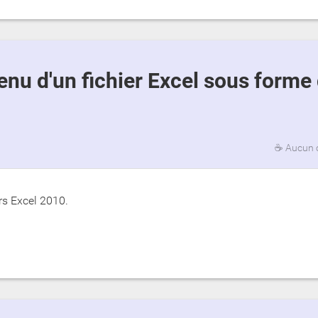
☕
Aucun 
rs Excel 2010.