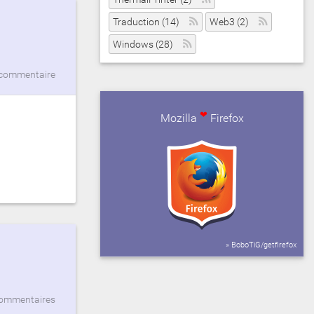
Traduction (14)
Web3 (2)
Windows (28)
commentaire
❤
Mozilla
Firefox
» BoboTiG/getfirefox
commentaires