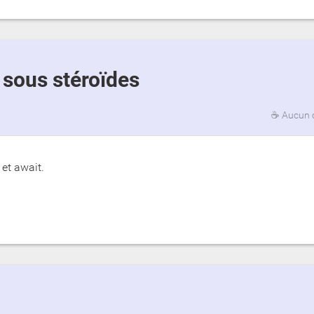
n sous stéroïdes
☕
Aucun 
et await.