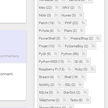
Mac (22)
MKV (2)
Mobi (3)
Nuxeo (5)
Patch (16)
PHP (22)
Pi-hole (4)
Plato (2)
PowerShell (3)
PrestaShop (2)
Projet (10)
PyGameBoy (2)
PyQt (9)
Python (96)
commentaire
Python-MSS (15)
Qt (4)
Raspberry Pi (13)
Ruby (3)
ionnant.
Shaarli (4)
Shell (19)
Solidity (2)
SQL (2)
SQLite (3)
StarDict (2)
Téléphonie (2)
Tests (6)
ThermalPrinter (2)