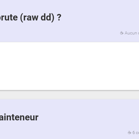
ute (raw dd) ?
☕
Aucun 
ainteneur
☕
6 