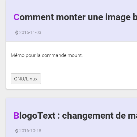
Comment monter une image br
⌚
2016-11-03
Mémo pour la commande mount.
GNU/Linux
BlogoText : changement de m
⌚
2016-10-18