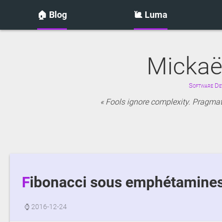
🏠 Blog
🐌 Luma
Mickaë
Software Dev
Fools ignore complexity. Pragmati
Fibonacci sous emphétamine
⌚
2016-12-24