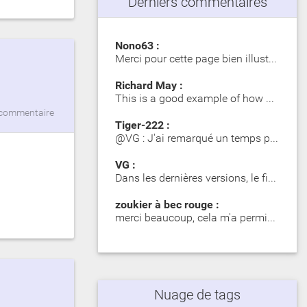
Derniers commentaires
Nono63 :
Merci pour cette page bien illustrée. Les Girelle Paon obs…
Richard May :
This is a good example of how SIP significantly impacts dy…
commentaire
Tiger-222 :
@VG : J'ai remarqué un temps plus long lors du premier mot…
VG :
Dans les dernières versions, le fichier zip contient des d…
zoukier à bec rouge :
merci beaucoup, cela m'a permis d'identifier des poisson o…
Nuage de tags