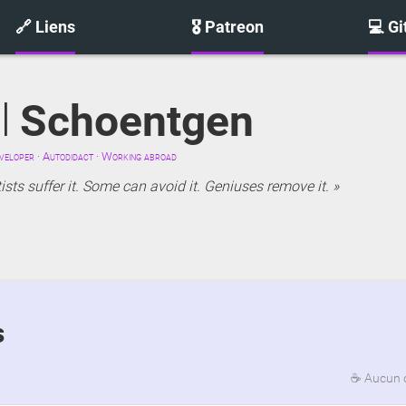
🔗 Liens
🎖️ Patreon
💻 G
l
Schoentgen
eloper · Autodidact · Working abroad
sts suffer it. Some can avoid it. Geniuses remove it.
s
☕
Aucun 