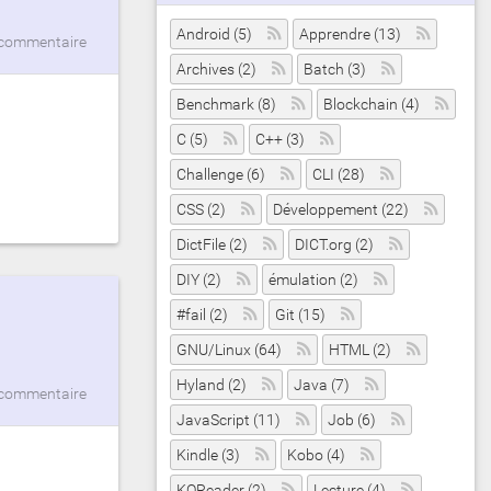
Android (5)
Apprendre (13)
commentaire
Archives (2)
Batch (3)
Benchmark (8)
Blockchain (4)
C (5)
C++ (3)
Challenge (6)
CLI (28)
CSS (2)
Développement (22)
DictFile (2)
DICT.org (2)
DIY (2)
émulation (2)
#fail (2)
Git (15)
GNU/Linux (64)
HTML (2)
Hyland (2)
Java (7)
commentaire
JavaScript (11)
Job (6)
Kindle (3)
Kobo (4)
KOReader (2)
Lecture (4)