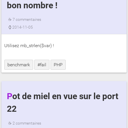
bon nombre !
☕
7 commentaires
⌚
2014-11-05
Utilisez mb_strlen($var) !
benchmark
#fail
PHP
Pot de miel en vue sur le port
22
☕
2 commentaires