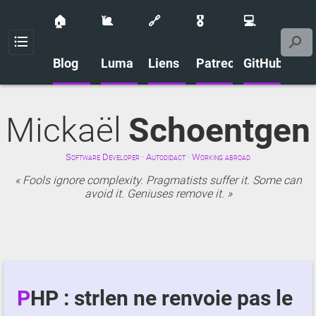
🏠
🐌
🔗
🎖️
💻
Menu
Blog
Luma
Liens
Patreon
GitHub
Mickaël
Schoentgen
Software Developer · Autodidact · Working abroad
Fools ignore complexity. Pragmatists suffer it. Some can
avoid it. Geniuses remove it.
PHP : strlen ne renvoie pas le